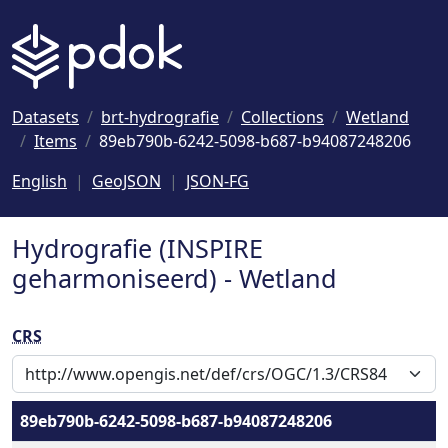
Naar hoofdinhoud
Datasets
brt-hydrografie
Collections
Wetland
Items
89eb790b-6242-5098-b687-b94087248206
English
GeoJSON
JSON-FG
Hydrografie (INSPIRE
geharmoniseerd) - Wetland
CRS
89eb790b-6242-5098-b687-b94087248206