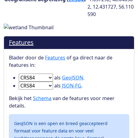
2, 12.431727, 56.110
590
Features
Blader door de
Features
of ga direct naar de
features in:
Ga naar Features in
als
GeoJSON
.
Ga naar Features in
als
JSON-FG
.
Bekijk het
Schema
van de features voor meer
details.
GeoJSON is een open en breed geaccepteerd
formaat voor feature data en voor veel