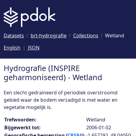
Naar hoofdinhoud
Datasets
brt-hydrografie
Collections
Wetland
English
JSON
Hydrografie (INSPIRE
geharmoniseerd) - Wetland
Een slecht gedraineerd of periodiek overstroomd
gebied waar de bodem verzadigd is met water en
vegetatie mogelijk is.
Collection details
Trefwoorden:
Wetland
Bijgewerkt tot:
2006-01-02
Geografische begrenzing (
CRS84
):
-1.657292, 48.04050