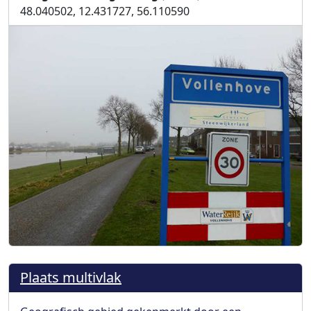
48.040502, 12.431727, 56.110590
Plaats multivlak