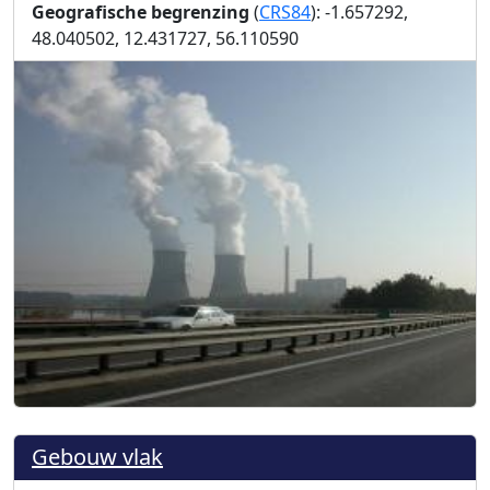
Geografische begrenzing
(
CRS84
): -1.657292,
48.040502, 12.431727, 56.110590
Gebouw vlak