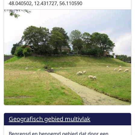
48.040502, 12.431727, 56.110590
Geografisch gebied multivlak
Begrensd en benoemd gebied dat door een