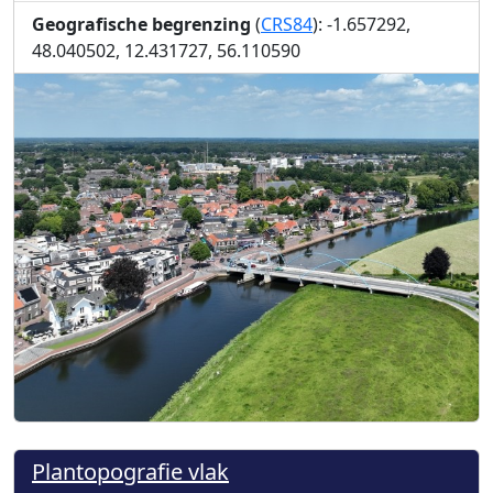
Geografische begrenzing
(
CRS84
): -1.657292,
48.040502, 12.431727, 56.110590
Plantopografie vlak