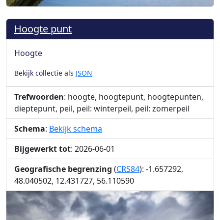
Hoogte punt
Hoogte
Bekijk collectie als
JSON
Trefwoorden
: hoogte, hoogtepunt, hoogtepunten,
dieptepunt, peil, peil: winterpeil, peil: zomerpeil
Schema
:
Bekijk schema
Bijgewerkt tot
: 2026-06-01
Geografische begrenzing
(
CRS84
): -1.657292,
48.040502, 12.431727, 56.110590