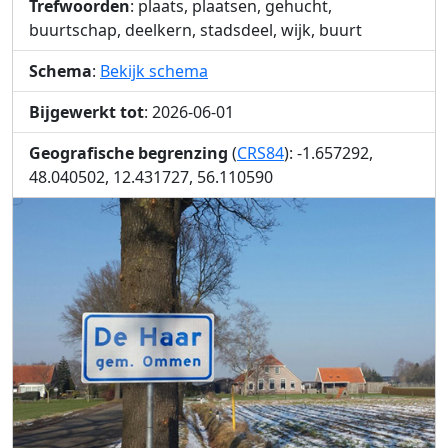
Trefwoorden
: plaats, plaatsen, gehucht,
buurtschap, deelkern, stadsdeel, wijk, buurt
Schema
:
Bekijk schema
Bijgewerkt tot
: 2026-06-01
Geografische begrenzing
(
CRS84
): -1.657292,
48.040502, 12.431727, 56.110590