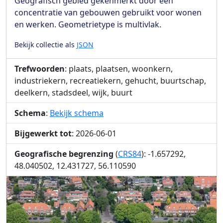
Geografisch gebied gekenmerkt door een
concentratie van gebouwen gebruikt voor wonen
en werken. Geometrietype is multivlak.
Bekijk collectie als
JSON
Trefwoorden
: plaats, plaatsen, woonkern,
industriekern, recreatiekern, gehucht, buurtschap,
deelkern, stadsdeel, wijk, buurt
Schema
:
Bekijk schema
Bijgewerkt tot
: 2026-06-01
Geografische begrenzing
(
CRS84
): -1.657292,
48.040502, 12.431727, 56.110590