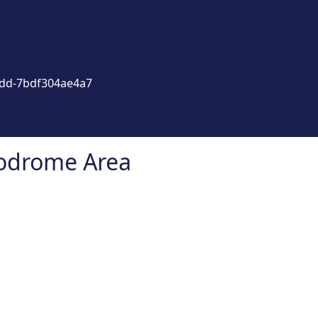
3dd-7bdf304ae4a7
rodrome Area