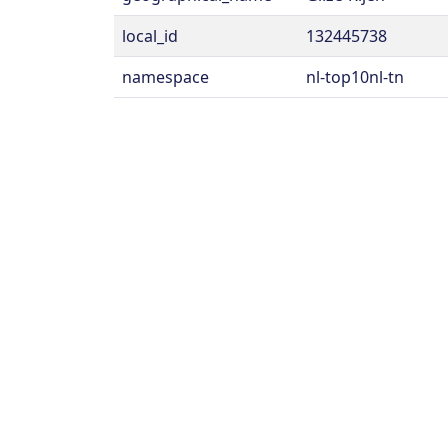
local_id
132445738
namespace
nl-top10nl-tn