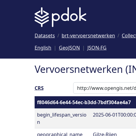
Naar hoofdinhoud
Datasets
brt-vervoersnetwerken
Collec
English
GeoJSON
JSON-FG
Vervoersnetwerken (I
CRS
f8046d64-6e44-54ec-b3dd-7bdf304ae4a7
begin_lifespan_versio
2025-06-01T00:00:
n
geographical_name
Gilze-Rijen