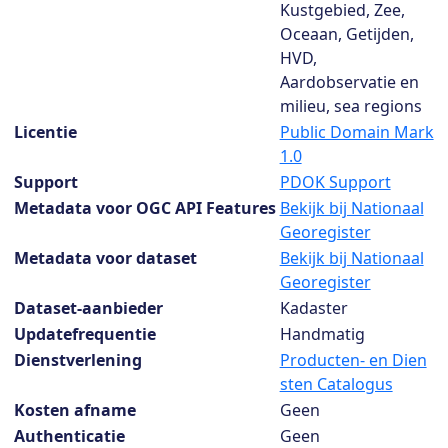
Kustgebied, Zee,
Oceaan, Getijden,
HVD,
Aardobservatie en
milieu, sea regions
Licentie
Public Domain Mark
1.0
Support
PDOK Support
Metadata voor OGC API Features
Bekijk bij Nationaal
Georegister
Metadata voor dataset
Bekijk bij Nationaal
Georegister
Dataset-aanbieder
Kadaster
Updatefrequentie
Handmatig
Dienstverlening
Producten- en Dien
sten Catalogus
Kosten afname
Geen
Authenticatie
Geen