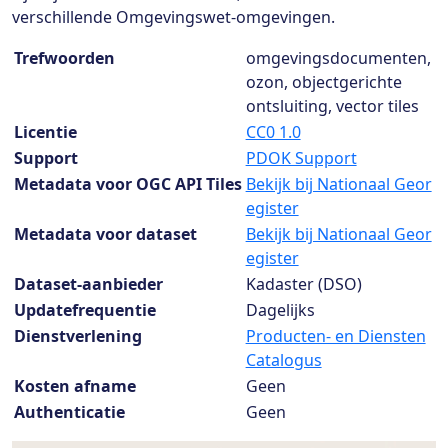
verschillende Omgevingswet-omgevingen.
Dataset details
Trefwoorden
omgevingsdocumenten,
ozon, objectgerichte
ontsluiting, vector tiles
Licentie
CC0 1.0
Support
PDOK Support
Metadata voor OGC API Tiles
Bekijk bij Nationaal Geor
egister
Metadata voor dataset
Bekijk bij Nationaal Geor
egister
Dataset-aanbieder
Kadaster (DSO)
Updatefrequentie
Dagelijks
Dienstverlening
Producten- en Diensten
Catalogus
Kosten afname
Geen
Authenticatie
Geen