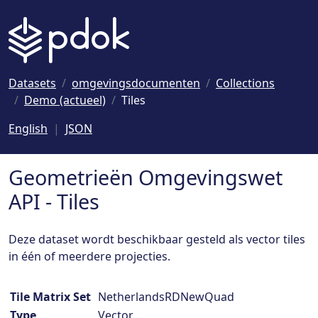
Naar hoofdinhoud
Datasets
omgevingsdocumenten
Collections
Demo (actueel)
Tiles
English
JSON
Geometrieën Omgevingswet
API - Tiles
Deze dataset wordt beschikbaar gesteld als vector tiles
in één of meerdere projecties.
Tile Matrix Set
NetherlandsRDNewQuad
Type
Vector