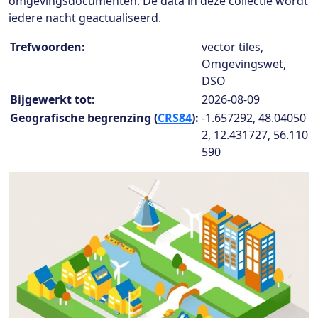
omgevingsdocumenten. De data in deze collectie wordt
iedere nacht geactualiseerd.
Collection details
Trefwoorden:
vector tiles,
Omgevingswet,
DSO
Bijgewerkt tot:
2026-08-09
Geografische begrenzing (
CRS84
):
-1.657292, 48.04050
2, 12.431727, 56.110
590