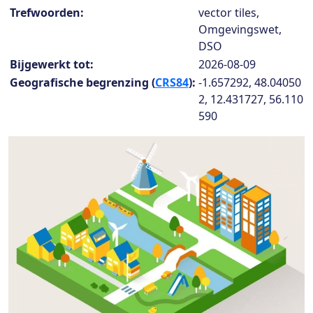
Collection details
Trefwoorden:
vector tiles,
Omgevingswet,
DSO
Bijgewerkt tot:
2026-08-09
Geografische begrenzing (
CRS84
):
-1.657292, 48.04050
2, 12.431727, 56.110
590