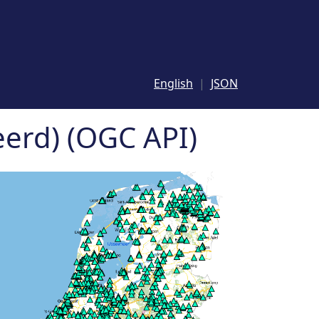
English
JSON
erd) (OGC API)