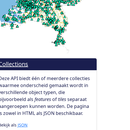
Collections
Deze API biedt één of meerdere collecties
waarmee onderscheid gemaakt wordt in
verschillende object typen, die
bijvoorbeeld als
features
of
tiles
separaat
aangeroepen kunnen worden. De pagina
is zowel in HTML als JSON beschikbaar.
Bekijk als
JSON