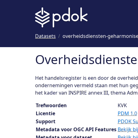
Naar hoofdinhoud
Datasets
overheidsdiensten-geharmonis
Overheidsdienste
Het handelsregister is een door de overhei
ondernemingen vermeld staan met hun gege
het kader van INSPIRE annex III, thema Admi
Dataset details
Trefwoorden
KVK
Licentie
PDM 1.0
Support
PDOK Su
Metadata voor OGC API Features
Bekijk b
Metadata voor dataset
Bekijk b