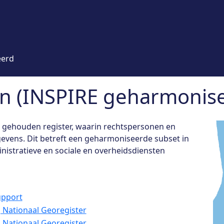
eerd
n (INSPIRE geharmonise
d gehouden register, waarin rechtspersonen en
vens. Dit betreft een geharmoniseerde subset in
nistratieve en sociale en overheidsdiensten
pport
ij Nationaal Georegister
ij Nationaal Georegister