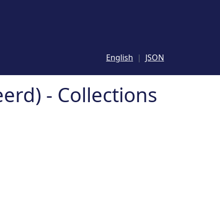
English
JSON
rd) - Collections