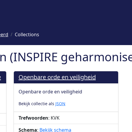
eerd
Collections
n (INSPIRE geharmonisee
e
Openbare orde en veiligheid
Openbare orde en veiligheid
Bekijk collectie als
JSON
Trefwoorden
: KVK
Schema
:
Bekijk schema