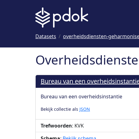
Naar hoofdinhoud
Datasets
overheidsdiensten-geharmonis
Overheidsdienste
Bureau van een overheidsinstanti
Bureau van een overheidsinstantie
Bekijk collectie als
JSON
Trefwoorden
: KVK
Schema
:
Bekijk schema