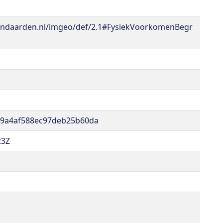
andaarden.nl/imgeo/def/2.1#FysiekVoorkomenBegr
89a4af588ec97deb25b60da
23Z