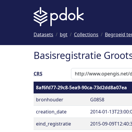
Naar hoofdinhoud
Datasets
bgt
Collections
Begroeid te
Basisregistratie Groot
CRS
8af6fd77-29c8-5ea9-90ca-73d2dd8a07ea
bronhouder
G0858
creation_date
2014-01-13T23:00:
eind_registratie
2015-09-09T12:40: