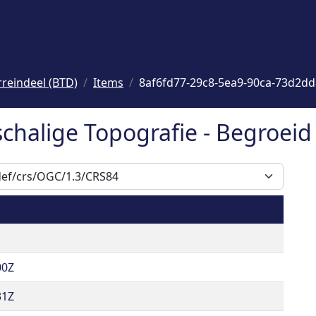
rreindeel (BTD)
Items
8af6fd77-29c8-5ea9-90ca-73d2d
schalige Topografie - Begroeid
00Z
31Z