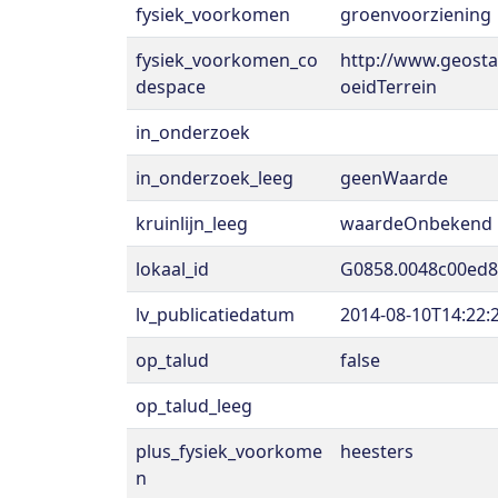
fysiek_voorkomen
groenvoorziening
fysiek_voorkomen_co
http://www.geost
despace
oeidTerrein
in_onderzoek
in_onderzoek_leeg
geenWaarde
kruinlijn_leeg
waardeOnbekend
lokaal_id
G0858.0048c00ed
lv_publicatiedatum
2014-08-10T14:22:
op_talud
false
op_talud_leeg
plus_fysiek_voorkome
heesters
n