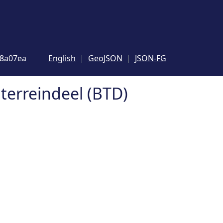
d8a07ea
English
GeoJSON
JSON-FG
 terreindeel (BTD)