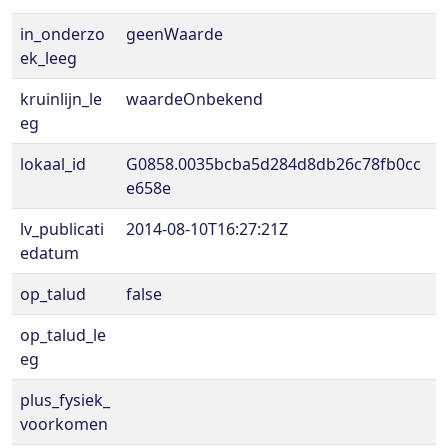
in_onderzo
geenWaarde
ek_leeg
kruinlijn_le
waardeOnbekend
eg
lokaal_id
G0858.0035bcba5d284d8db26c78fb0cc
e658e
lv_publicati
2014-08-10T16:27:21Z
edatum
op_talud
false
op_talud_le
eg
plus_fysiek_
voorkomen