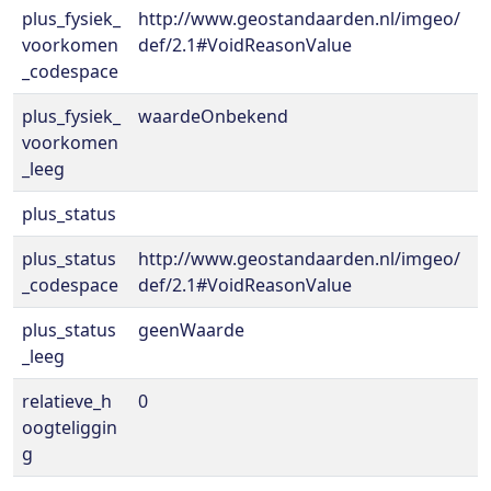
plus_fysiek_
http://www.geostandaarden.nl/imgeo/
voorkomen
def/2.1#VoidReasonValue
_codespace
plus_fysiek_
waardeOnbekend
voorkomen
_leeg
plus_status
plus_status
http://www.geostandaarden.nl/imgeo/
_codespace
def/2.1#VoidReasonValue
plus_status
geenWaarde
_leeg
relatieve_h
0
oogteliggin
g