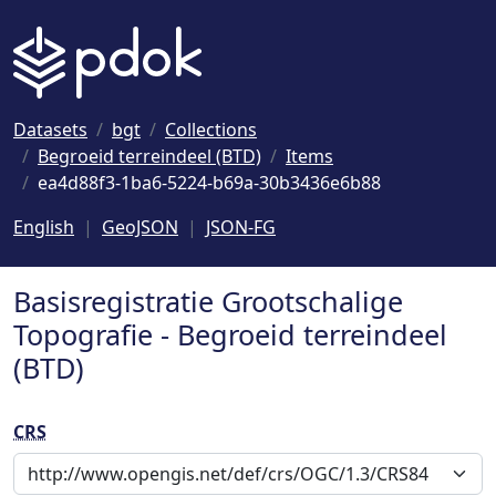
Naar hoofdinhoud
Datasets
bgt
Collections
Begroeid terreindeel (BTD)
Items
ea4d88f3-1ba6-5224-b69a-30b3436e6b88
English
GeoJSON
JSON-FG
Basisregistratie Grootschalige
Topografie - Begroeid terreindeel
(BTD)
CRS