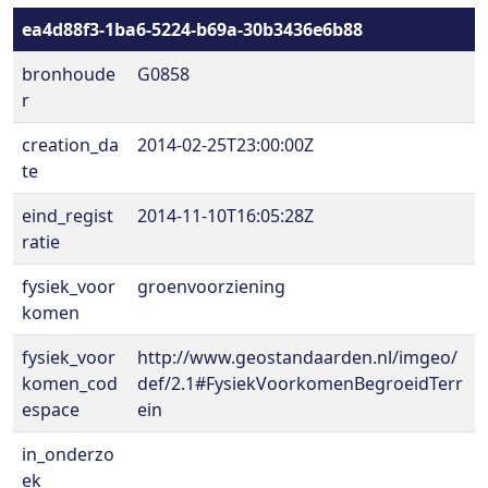
ea4d88f3-1ba6-5224-b69a-30b3436e6b88
bronhoude
G0858
r
creation_da
2014-02-25T23:00:00Z
te
eind_regist
2014-11-10T16:05:28Z
ratie
fysiek_voor
groenvoorziening
komen
fysiek_voor
http://www.geostandaarden.nl/imgeo/
komen_cod
def/2.1#FysiekVoorkomenBegroeidTerr
espace
ein
in_onderzo
ek