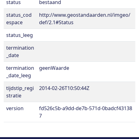
status
bestaand
status_cod
http://www.geostandaarden.nl/imgeo/
espace
def/2.1#Status
status_leeg
termination
_date
termination
geenWaarde
_date_leeg
tijdstip_regi
2014-02-26T10:50:44Z
stratie
version
fd526c5b-a9dd-de7b-571d-0badcf43138
7