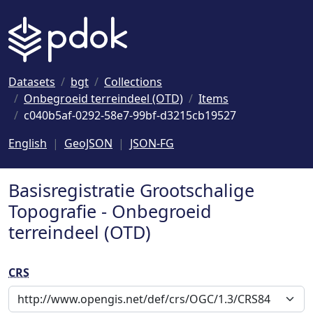
Naar hoofdinhoud
Datasets
bgt
Collections
Onbegroeid terreindeel (OTD)
Items
c040b5af-0292-58e7-99bf-d3215cb19527
English
GeoJSON
JSON-FG
Basisregistratie Grootschalige
Topografie - Onbegroeid
terreindeel (OTD)
CRS