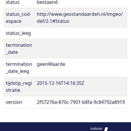
status
bestaand
status_cod
http://www.geostandaarden.nl/imgeo/
espace
def/2.1#Status
status_leeg
termination
_date
termination
geenWaarde
_date_leeg
tijdstip_regi
2015-12-16T14:16:35Z
stratie
version
2f57276a-870c-7901-b8fa-9c84792a8919