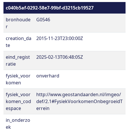
c040b5af-0292-58e7-99bf-d3215cb19527
bronhoude
G0546
r
creation_da
2015-11-23T23:00:00Z
te
eind_regist
2025-02-13T06:48:05Z
ratie
fysiek_voor
onverhard
komen
fysiek_voor
http://www.geostandaarden.nl/imgeo/
komen_cod
def/2.1#FysiekVoorkomenOnbegroeidT
espace
errein
in_onderzo
ek