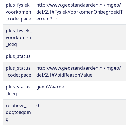
plus_fysiek_
http://www.geostandaarden.nl/imgeo/
voorkomen
def/2.1#FysiekVoorkomenOnbegroeidT
_codespace
erreinPlus
plus_fysiek_
voorkomen
_leeg
plus_status
plus_status
http://www.geostandaarden.nl/imgeo/
_codespace
def/2.1#VoidReasonValue
plus_status
geenWaarde
_leeg
relatieve_h
0
oogteliggin
g