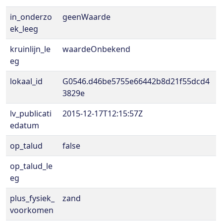
in_onderzo
geenWaarde
ek_leeg
kruinlijn_le
waardeOnbekend
eg
lokaal_id
G0546.d46be5755e66442b8d21f55dcd4
3829e
lv_publicati
2015-12-17T12:15:57Z
edatum
op_talud
false
op_talud_le
eg
plus_fysiek_
zand
voorkomen