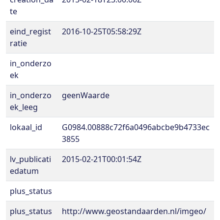
te
eind_regist
2016-10-25T05:58:29Z
ratie
in_onderzo
ek
in_onderzo
geenWaarde
ek_leeg
lokaal_id
G0984.00888c72f6a0496abcbe9b4733ec
3855
lv_publicati
2015-02-21T00:01:54Z
edatum
plus_status
plus_status
http://www.geostandaarden.nl/imgeo/