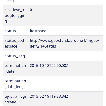
_leeg
relatieve_h
0
oogteliggin
g
status
bestaand
status_cod
http://www.geostandaarden.nl/imgeo/
espace
def/2.1#Status
status_leeg
termination
2015-10-18T22:00:00Z
_date
termination
_date_leeg
tijdstip_regi
2015-02-19T19:33:34Z
stratie