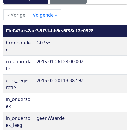
«
Vorige
Volgende
»
f1e042ae-2ae7-5f31-bb5e-6f38c12e0628
bronhoude
G0753
r
creation_da
2015-01-26T23:00:00Z
te
eind_regist
2015-02-20T13:38:19Z
ratie
in_onderzo
ek
in_onderzo
geenWaarde
ek_leeg