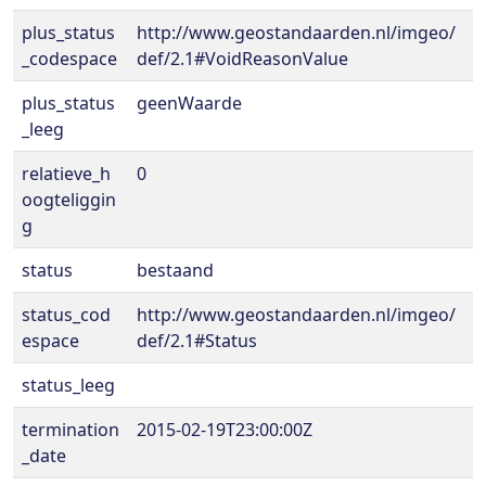
plus_status
http://www.geostandaarden.nl/imgeo/
_codespace
def/2.1#VoidReasonValue
plus_status
geenWaarde
_leeg
relatieve_h
0
oogteliggin
g
status
bestaand
status_cod
http://www.geostandaarden.nl/imgeo/
espace
def/2.1#Status
status_leeg
termination
2015-02-19T23:00:00Z
_date