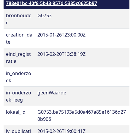
788e01bc-40f8-5b43-957d-5385c0625b97
bronhoude
G0753
r
creation_da
2015-01-26T23:00:00Z
te
eind_regist
2015-02-20T13:38:19Z
ratie
in_onderzo
ek
in_onderzo
geenWaarde
ek_leeg
lokaal_id
G0753.ba75193a5d0a467a85e16136d27
0b906
lv_publicati
2015-02-26T19:00:41Z