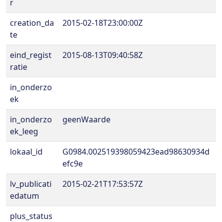
r
creation_da
2015-02-18T23:00:00Z
te
eind_regist
2015-08-13T09:40:58Z
ratie
in_onderzo
ek
in_onderzo
geenWaarde
ek_leeg
lokaal_id
G0984.002519398059423ead98630934d
efc9e
lv_publicati
2015-02-21T17:53:57Z
edatum
plus_status