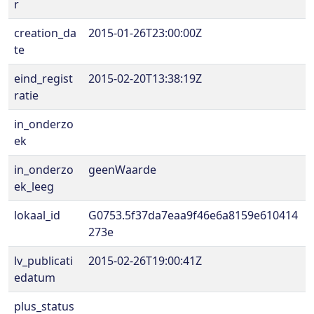
r
creation_da
2015-01-26T23:00:00Z
te
eind_regist
2015-02-20T13:38:19Z
ratie
in_onderzo
ek
in_onderzo
geenWaarde
ek_leeg
lokaal_id
G0753.5f37da7eaa9f46e6a8159e610414
273e
lv_publicati
2015-02-26T19:00:41Z
edatum
plus_status