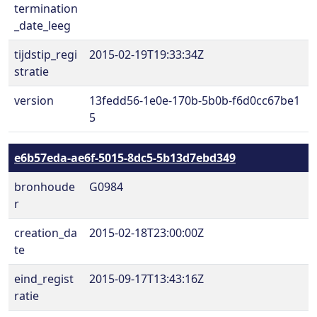
termination
_date_leeg
tijdstip_regi
2015-02-19T19:33:34Z
stratie
version
13fedd56-1e0e-170b-5b0b-f6d0cc67be1
5
e6b57eda-ae6f-5015-8dc5-5b13d7ebd349
bronhoude
G0984
r
creation_da
2015-02-18T23:00:00Z
te
eind_regist
2015-09-17T13:43:16Z
ratie