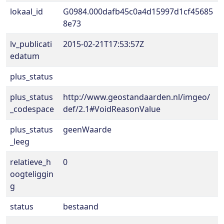
lokaal_id
G0984.000dafb45c0a4d15997d1cf45685
8e73
lv_publicati
2015-02-21T17:53:57Z
edatum
plus_status
plus_status
http://www.geostandaarden.nl/imgeo/
_codespace
def/2.1#VoidReasonValue
plus_status
geenWaarde
_leeg
relatieve_h
0
oogteliggin
g
status
bestaand