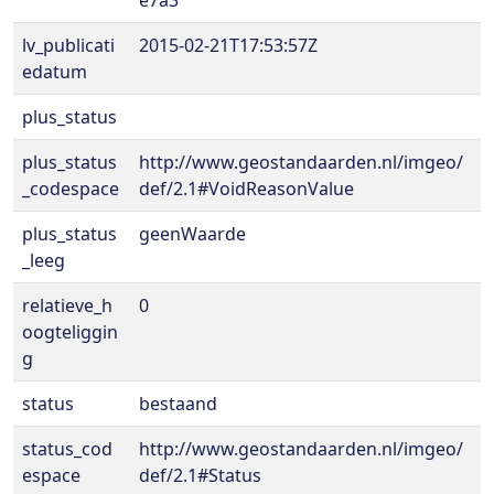
e7a3
lv_publicati
2015-02-21T17:53:57Z
edatum
plus_status
plus_status
http://www.geostandaarden.nl/imgeo/
_codespace
def/2.1#VoidReasonValue
plus_status
geenWaarde
_leeg
relatieve_h
0
oogteliggin
g
status
bestaand
status_cod
http://www.geostandaarden.nl/imgeo/
espace
def/2.1#Status