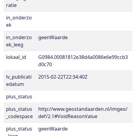
ratie
in_onderzo
ek
in_onderzo
geenWaarde
ek_leeg
lokaal_id
G0984.00081812e38d4a0086e6e99ccb3
d0c70
lv_publicati
2015-02-22T22:34:40Z
edatum
plus_status
plus_status
http://www.geostandaarden.nl/imgeo/
_codespace
def/2.1#VoidReasonValue
plus_status
geenWaarde