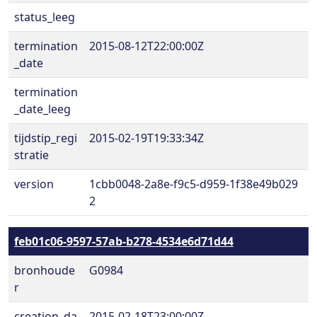
status_leeg
termination
2015-08-12T22:00:00Z
_date
termination
_date_leeg
tijdstip_regi
2015-02-19T19:33:34Z
stratie
version
1cbb0048-2a8e-f9c5-d959-1f38e49b029
2
feb01c06-9597-57ab-b278-4534e6d71d44
bronhoude
G0984
r
creation_da
2015-02-18T23:00:00Z