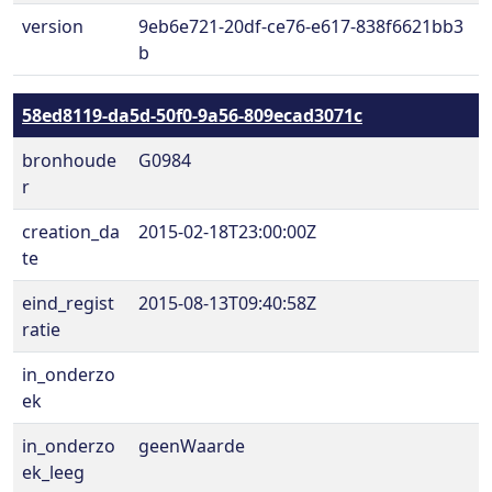
version
9eb6e721-20df-ce76-e617-838f6621bb3
b
58ed8119-da5d-50f0-9a56-809ecad3071c
bronhoude
G0984
r
creation_da
2015-02-18T23:00:00Z
te
eind_regist
2015-08-13T09:40:58Z
ratie
in_onderzo
ek
in_onderzo
geenWaarde
ek_leeg