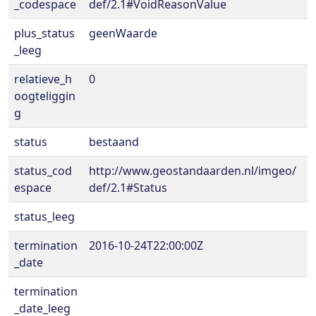
_codespace
def/2.1#VoidReasonValue
plus_status
geenWaarde
_leeg
relatieve_h
0
oogteliggin
g
status
bestaand
status_cod
http://www.geostandaarden.nl/imgeo/
espace
def/2.1#Status
status_leeg
termination
2016-10-24T22:00:00Z
_date
termination
_date_leeg