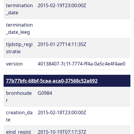
termination
2015-02-19T23:00:00Z
_date
termination
_date_leeg
tijdstip_regi
2015-01-27T14:11:35Z
stratie
version
40138407-7c1f-7774-ff4a-0a5c4e4f4ae0
77b77bfc-68bf-5caa-aca0-37568c52a692
bronhoude
G0984
r
creation_da
2015-02-18T23:00:00Z
te
eind_regist
2015-10-19T07:17:37Z