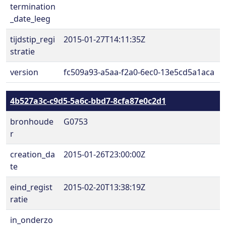
termination
_date_leeg
tijdstip_regi
2015-01-27T14:11:35Z
stratie
version
fc509a93-a5aa-f2a0-6ec0-13e5cd5a1aca
4b527a3c-c9d5-5a6c-bbd7-8cfa87e0c2d1
bronhoude
G0753
r
creation_da
2015-01-26T23:00:00Z
te
eind_regist
2015-02-20T13:38:19Z
ratie
in_onderzo