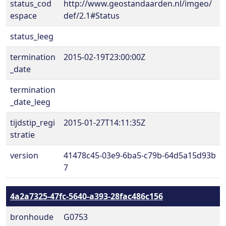
status_cod
http://www.geostandaarden.nl/imgeo/
espace
def/2.1#Status
status_leeg
termination
2015-02-19T23:00:00Z
_date
termination
_date_leeg
tijdstip_regi
2015-01-27T14:11:35Z
stratie
version
41478c45-03e9-6ba5-c79b-64d5a15d93b
7
4a2a7325-47fc-5640-a393-28fac486c156
bronhoude
G0753