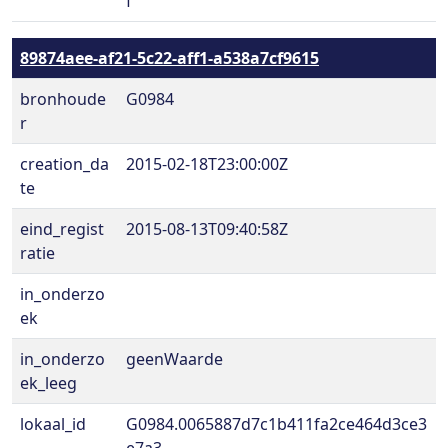
f
89874aee-af21-5c22-aff1-a538a7cf9615
bronhoude
G0984
r
creation_da
2015-02-18T23:00:00Z
te
eind_regist
2015-08-13T09:40:58Z
ratie
in_onderzo
ek
in_onderzo
geenWaarde
ek_leeg
lokaal_id
G0984.0065887d7c1b411fa2ce464d3ce3