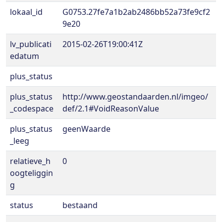
lokaal_id
G0753.27fe7a1b2ab2486bb52a73fe9cf2
9e20
lv_publicati
2015-02-26T19:00:41Z
edatum
plus_status
plus_status
http://www.geostandaarden.nl/imgeo/
_codespace
def/2.1#VoidReasonValue
plus_status
geenWaarde
_leeg
relatieve_h
0
oogteliggin
g
status
bestaand