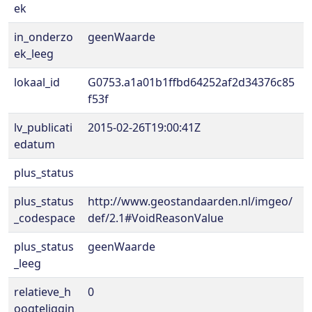
ek
in_onderzo
geenWaarde
ek_leeg
lokaal_id
G0753.a1a01b1ffbd64252af2d34376c85
f53f
lv_publicati
2015-02-26T19:00:41Z
edatum
plus_status
plus_status
http://www.geostandaarden.nl/imgeo/
_codespace
def/2.1#VoidReasonValue
plus_status
geenWaarde
_leeg
relatieve_h
0
oogteliggin