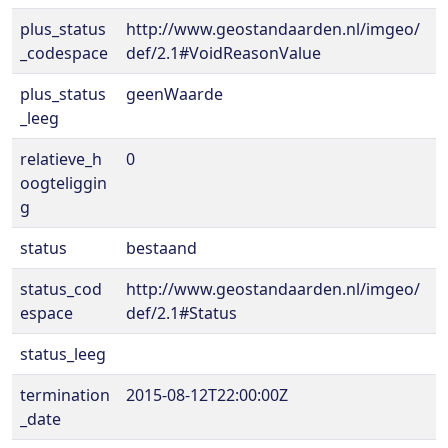
plus_status
http://www.geostandaarden.nl/imgeo/
_codespace
def/2.1#VoidReasonValue
plus_status
geenWaarde
_leeg
relatieve_h
0
oogteliggin
g
status
bestaand
status_cod
http://www.geostandaarden.nl/imgeo/
espace
def/2.1#Status
status_leeg
termination
2015-08-12T22:00:00Z
_date