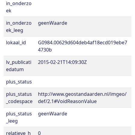
in_onderzo
ek
in_onderzo
geenWaarde
ek_leeg
lokaal_id
G0984.00629d604deb4af18ecd019ebe7
4730b
lv_publicati
2015-02-21T14:09:30Z
edatum
plus_status
plus_status
http://www.geostandaarden.nl/imgeo/
_codespace
def/2.1#VoidReasonValue
plus_status
geenWaarde
_leeg
relatieve_h
0