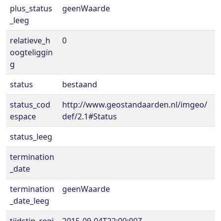
plus_status
geenWaarde
_leeg
relatieve_h
0
oogteliggin
g
status
bestaand
status_cod
http://www.geostandaarden.nl/imgeo/
espace
def/2.1#Status
status_leeg
termination
_date
termination
geenWaarde
_date_leeg