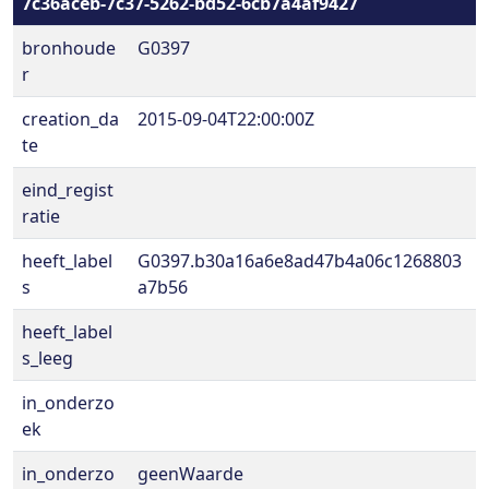
7c36aceb-7c37-5262-bd52-6cb7a4af9427
bronhoude
G0397
r
creation_da
2015-09-04T22:00:00Z
te
eind_regist
ratie
heeft_label
G0397.b30a16a6e8ad47b4a06c1268803
s
a7b56
heeft_label
s_leeg
in_onderzo
ek
in_onderzo
geenWaarde