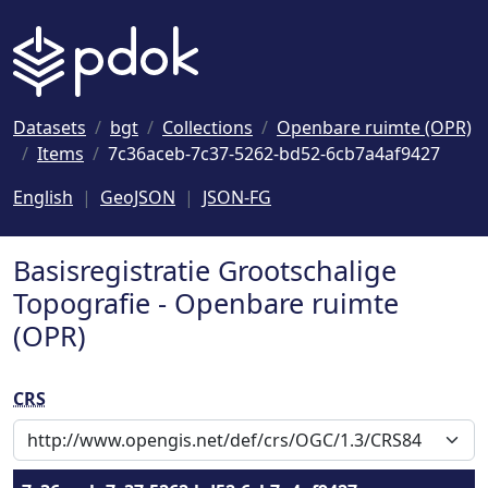
Naar hoofdinhoud
Datasets
bgt
Collections
Openbare ruimte (OPR)
Items
7c36aceb-7c37-5262-bd52-6cb7a4af9427
English
GeoJSON
JSON-FG
Basisregistratie Grootschalige
Topografie - Openbare ruimte
(OPR)
CRS