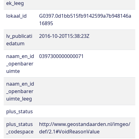
ek_leeg
lokaal_id
G0397.0d1bb515fb9142599a7b948146a
16895
lv_publicati
2016-10-20T15:38:23Z
edatum
naam_en_id
0397300000000071
_openbarer
uimte
naam_en_id
_openbarer
uimte_leeg
plus_status
plus_status
http://www.geostandaarden.nl/imgeo/
_codespace
def/2.1#VoidReasonValue