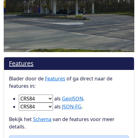
Features
Blader door de
Features
of ga direct naar de
features in:
Ga naar Features in
als
GeoJSON
.
Ga naar Features in
als
JSON-FG
.
Bekijk het
Schema
van de features voor meer
details.