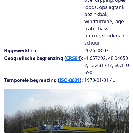
overkapping, open
loods, opslagtank,
bezinkbak,
windturbine, lage
trafo, bassin,
bunker, voedersilo,
schuur
Bijgewerkt tot:
2026-08-07
Geografische begrenzing (
CRS84
):
-1.657292, 48.04050
2, 12.431727, 56.110
590
Temporele begrenzing (
ISO-8601
):
1970-01-01 / ..