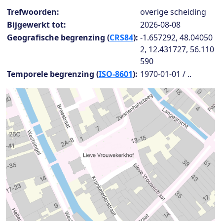
Collection details
Trefwoorden:
overige scheiding
Bijgewerkt tot:
2026-08-08
Geografische begrenzing (
CRS84
):
-1.657292, 48.04050
2, 12.431727, 56.110
590
Temporele begrenzing (
ISO-8601
):
1970-01-01 / ..