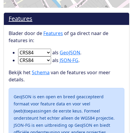
Features
Blader door de
Features
of ga direct naar de
features in:
Ga naar Features in
als
GeoJSON
.
Ga naar Features in
als
JSON-FG
.
Bekijk het
Schema
van de features voor meer
details.
GeoJSON is een open en breed geaccepteerd
formaat voor feature data en voor veel
(web)toepassingen de eerste keus. Formeel
ondersteunt het echter alleen de WGS84 projectie.
JSON-FG is een uitbreiding op GeoJSON en biedt
officiële ondersteuning voor andere projecties.