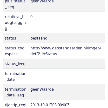
plus_status
geenWaarde
_leeg
relatieve_h
0
oogteliggin
g
status
bestaand
status_cod
http://www.geostandaarden.nl/imgeo/
espace
def/2.1#Status
status_leeg
termination
_date
termination
geenWaarde
_date_leeg
tijdstip_regi
2013-10-01T03:00:00Z