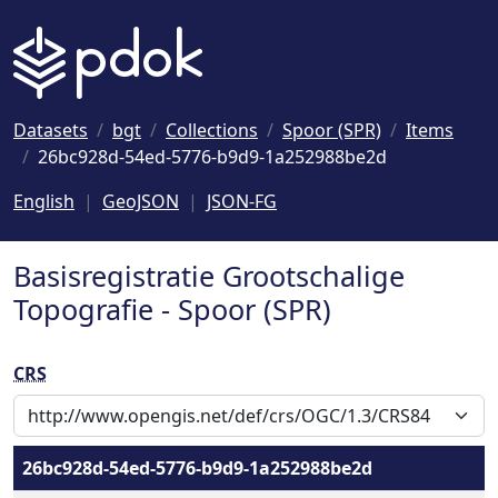
Naar hoofdinhoud
Datasets
bgt
Collections
Spoor (SPR)
Items
26bc928d-54ed-5776-b9d9-1a252988be2d
English
GeoJSON
JSON-FG
Basisregistratie Grootschalige
Topografie - Spoor (SPR)
CRS
26bc928d-54ed-5776-b9d9-1a252988be2d