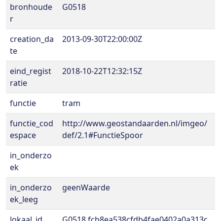
bronhoude
G0518
r
creation_da
2013-09-30T22:00:00Z
te
eind_regist
2018-10-22T12:32:15Z
ratie
functie
tram
functie_cod
http://www.geostandaarden.nl/imgeo/
espace
def/2.1#FunctieSpoor
in_onderzo
ek
in_onderzo
geenWaarde
ek_leeg
lokaal_id
G0518.fcb8ea538cfdb4fae0402a0a313c