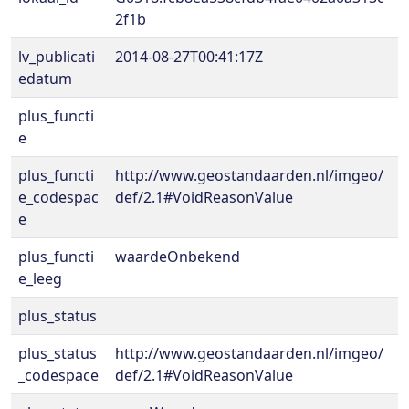
2f1b
lv_publicati
2014-08-27T00:41:17Z
edatum
plus_functi
e
plus_functi
http://www.geostandaarden.nl/imgeo/
e_codespac
def/2.1#VoidReasonValue
e
plus_functi
waardeOnbekend
e_leeg
plus_status
plus_status
http://www.geostandaarden.nl/imgeo/
_codespace
def/2.1#VoidReasonValue