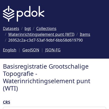
Naar hoofdinhoud
Datasets
bgt
Collections
Waterinrichtingselement punt (WTI)
Items
26952c2a-c3d7-53af-9dbf-6bb58d619790
English
GeoJSON
JSON-FG
Basisregistratie Grootschalige
Topografie -
Waterinrichtingselement punt
(WTI)
CRS