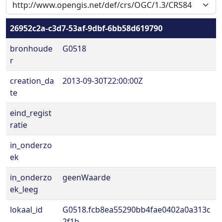
26952c2a-c3d7-53af-9dbf-6bb58d619790
bronhoude
G0518
r
creation_da
2013-09-30T22:00:00Z
te
eind_regist
ratie
in_onderzo
ek
in_onderzo
geenWaarde
ek_leeg
lokaal_id
G0518.fcb8ea55290bb4fae0402a0a313c
2f1b