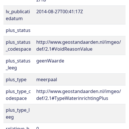
lv_publicati
2014-08-27T00:41:17Z
edatum
plus_status
plus_status
http://www.geostandaarden.nl/imgeo/
_codespace
def/2.1#VoidReasonValue
plus_status
geenWaarde
_leeg
plus_type
meerpaal
plus_type_c
http://www.geostandaarden.nl/imgeo/
odespace
def/2.1#TypeWaterinrichtingPlus
plus_type_l
eeg
relatieve_h
0