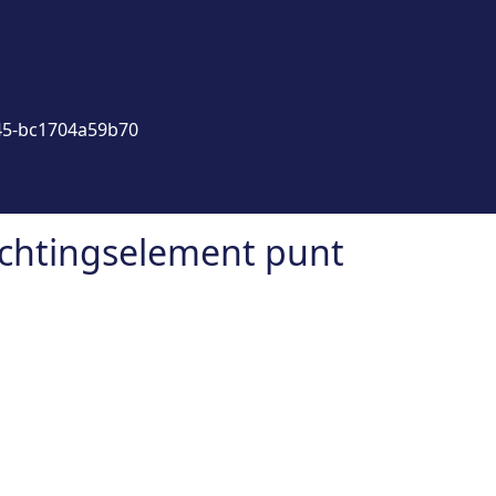
45-bc1704a59b70
richtingselement punt