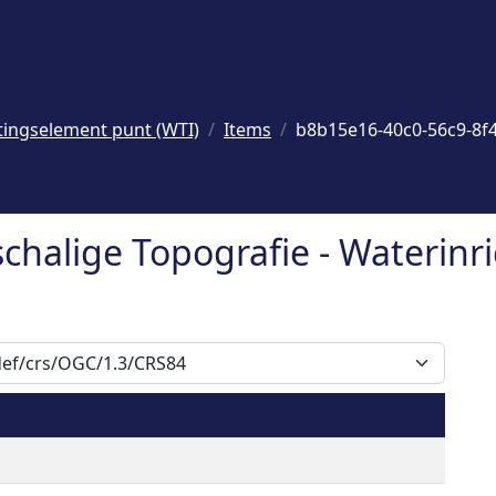
tingselement punt (WTI)
Items
b8b15e16-40c0-56c9-8f
schalige Topografie - Waterin