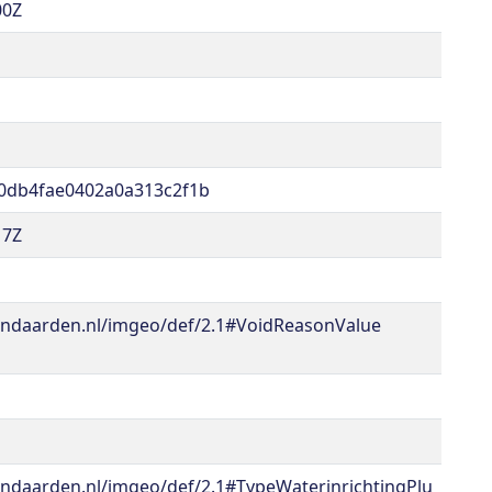
00Z
0db4fae0402a0a313c2f1b
17Z
andaarden.nl/imgeo/def/2.1#VoidReasonValue
ndaarden.nl/imgeo/def/2.1#TypeWaterinrichtingPlu