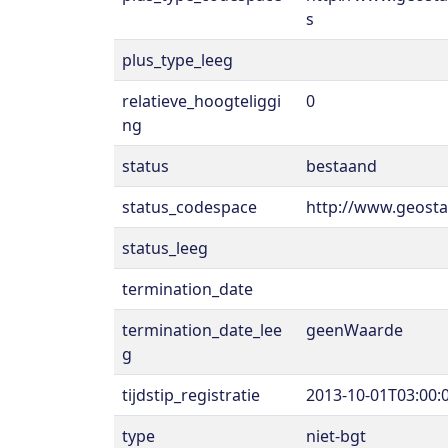
s
plus_type_leeg
relatieve_hoogteliggi
0
ng
status
bestaand
status_codespace
http://www.geosta
status_leeg
termination_date
termination_date_lee
geenWaarde
g
tijdstip_registratie
2013-10-01T03:00:
type
niet-bgt