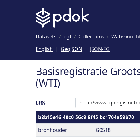
Naar hoofdinhoud
Datasets
bgt
Collections
Waterinrich
English
GeoJSON
JSON-FG
Basisregistratie Groot
(WTI)
CRS
b8b15e16-40c0-56c9-8f45-bc1704a59b70
bronhouder
G0518