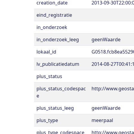
creation_date
2013-09-30T22:00:
eind_registratie
in_onderzoek
in_onderzoek_leeg
geenWaarde
lokaal_id
G0518.fcb8ea5529
lv_publicatiedatum
2014-08-27T00:41:
plus_status
plus_status_codespac
http://www.geost
e
plus_status_leeg
geenWaarde
plus_type
meerpaal
plus_type_codespace
http://www.geosta