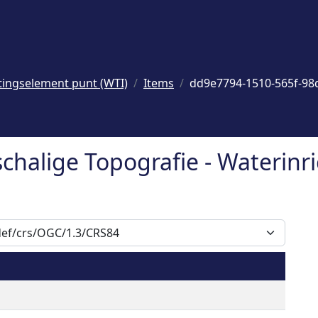
tingselement punt (WTI)
Items
dd9e7794-1510-565f-98
schalige Topografie - Waterin