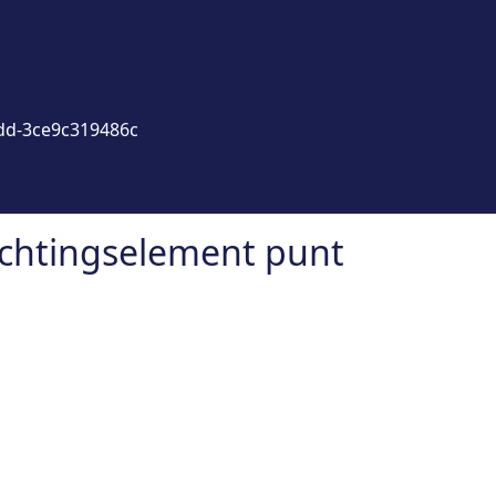
dd-3ce9c319486c
richtingselement punt