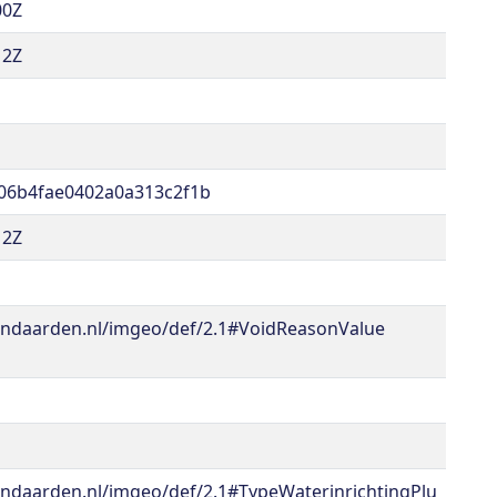
00Z
12Z
06b4fae0402a0a313c2f1b
12Z
andaarden.nl/imgeo/def/2.1#VoidReasonValue
ndaarden.nl/imgeo/def/2.1#TypeWaterinrichtingPlu