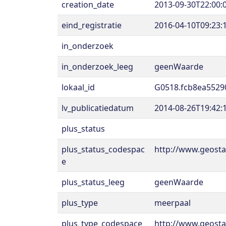
creation_date
2013-09-30T22:00:
eind_registratie
2016-04-10T09:23:
in_onderzoek
in_onderzoek_leeg
geenWaarde
lokaal_id
G0518.fcb8ea5529
lv_publicatiedatum
2014-08-26T19:42:
plus_status
plus_status_codespac
http://www.geost
e
plus_status_leeg
geenWaarde
plus_type
meerpaal
plus_type_codespace
http://www.geosta