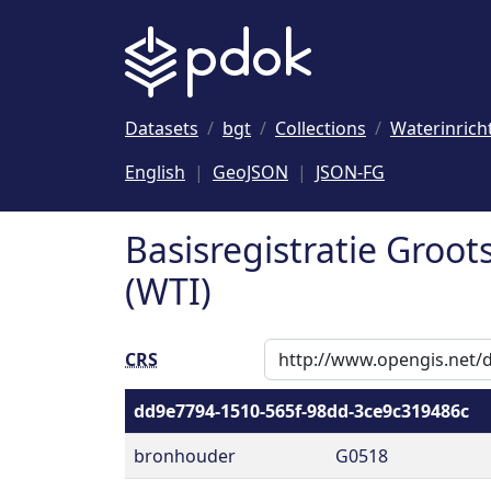
Naar hoofdinhoud
Datasets
bgt
Collections
Waterinrich
English
GeoJSON
JSON-FG
Basisregistratie Groot
(WTI)
CRS
dd9e7794-1510-565f-98dd-3ce9c319486c
bronhouder
G0518