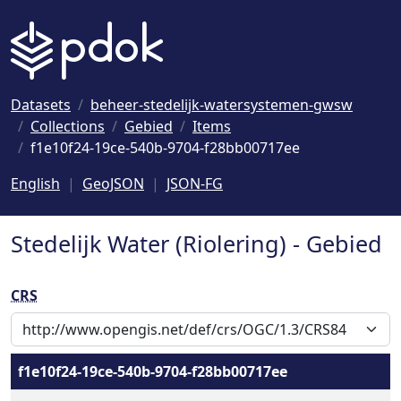
Naar hoofdinhoud
Datasets
beheer-stedelijk-watersystemen-gwsw
Collections
Gebied
Items
f1e10f24-19ce-540b-9704-f28bb00717ee
English
GeoJSON
JSON-FG
Stedelijk Water (Riolering) - Gebied
CRS
f1e10f24-19ce-540b-9704-f28bb00717ee