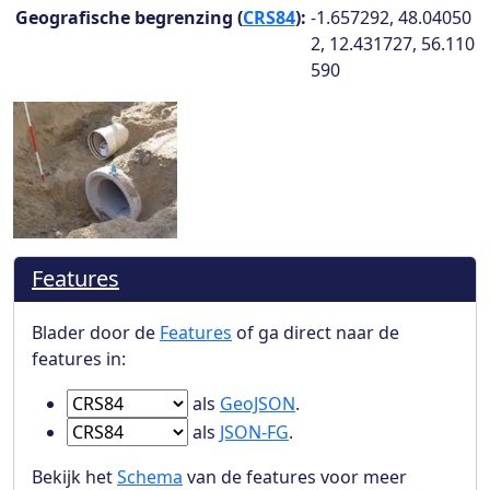
Geografische begrenzing (
CRS84
):
-1.657292, 48.04050
2, 12.431727, 56.110
590
Features
Blader door de
Features
of ga direct naar de
features in:
Ga naar Features in
als
GeoJSON
.
Ga naar Features in
als
JSON-FG
.
Bekijk het
Schema
van de features voor meer