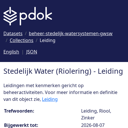
Naar hoofdinhoud
Datasets
beheer-stedelijk-watersystemen-gwsw
Collections
Leiding
English
JSON
Stedelijk Water (Riolering) - Leiding
Leidingen met kenmerken gericht op
beheeractiviteiten. Voor meer informatie en definitie
van dit object zie,
Leiding
Collection details
Trefwoorden:
Leiding, Riool,
Zinker
Bijgewerkt tot:
2026-08-07