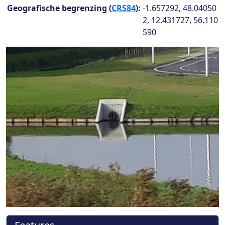
Geografische begrenzing (
CRS84
):
-1.657292, 48.04050
2, 12.431727, 56.110
590