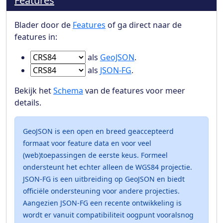
Features
Blader door de
Features
of ga direct naar de
features in:
Ga naar Features in
als
GeoJSON
.
Ga naar Features in
als
JSON-FG
.
Bekijk het
Schema
van de features voor meer
details.
GeoJSON is een open en breed geaccepteerd
formaat voor feature data en voor veel
(web)toepassingen de eerste keus. Formeel
ondersteunt het echter alleen de WGS84 projectie.
JSON-FG is een uitbreiding op GeoJSON en biedt
officiële ondersteuning voor andere projecties.
Aangezien JSON-FG een recente ontwikkeling is
wordt er vanuit compatibiliteit oogpunt vooralsnog