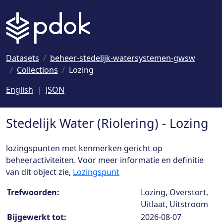
Naar hoofdinhoud
Datasets
beheer-stedelijk-watersystemen-gwsw
Collections
Lozing
English
JSON
Stedelijk Water (Riolering) - Lozing
lozingspunten met kenmerken gericht op
beheeractiviteiten. Voor meer informatie en definitie
van dit object zie,
Lozingspunt
Collection details
Trefwoorden:
Lozing, Overstort,
Uitlaat, Uitstroom
Bijgewerkt tot:
2026-08-07