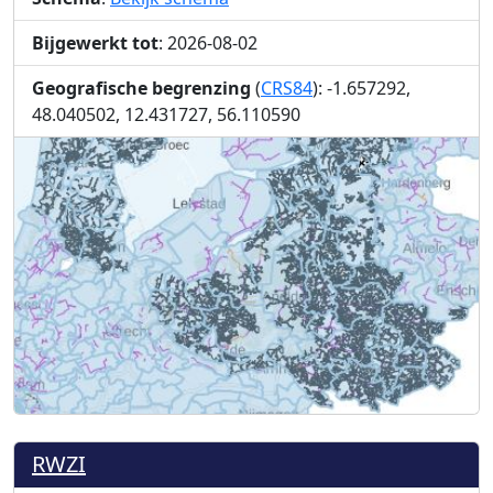
Bijgewerkt tot
: 2026-08-02
Geografische begrenzing
(
CRS84
): -1.657292,
48.040502, 12.431727, 56.110590
RWZI