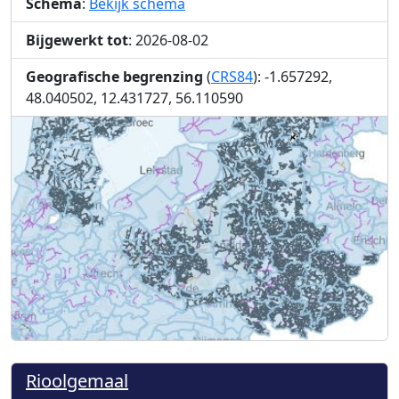
Schema
:
Bekijk schema
Bijgewerkt tot
: 2026-08-02
Geografische begrenzing
(
CRS84
): -1.657292,
48.040502, 12.431727, 56.110590
Rioolgemaal