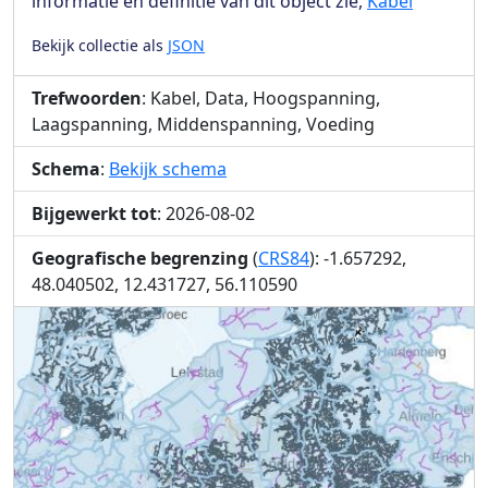
informatie en definitie van dit object zie,
Kabel
Bekijk collectie als
JSON
Trefwoorden
: Kabel, Data, Hoogspanning,
Laagspanning, Middenspanning, Voeding
Schema
:
Bekijk schema
Bijgewerkt tot
: 2026-08-02
Geografische begrenzing
(
CRS84
): -1.657292,
48.040502, 12.431727, 56.110590