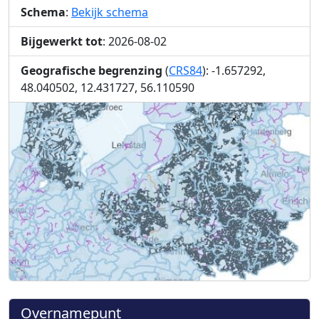
Schema
:
Bekijk schema
Bijgewerkt tot
: 2026-08-02
Geografische begrenzing
(
CRS84
): -1.657292,
48.040502, 12.431727, 56.110590
Overnamepunt