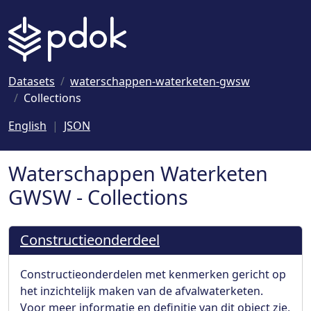
Naar hoofdinhoud
Datasets
waterschappen-waterketen-gwsw
Collections
English
JSON
Waterschappen Waterketen
GWSW - Collections
Constructieonderdeel
Constructieonderdelen met kenmerken gericht op
het inzichtelijk maken van de afvalwaterketen.
Voor meer informatie en definitie van dit object zie,