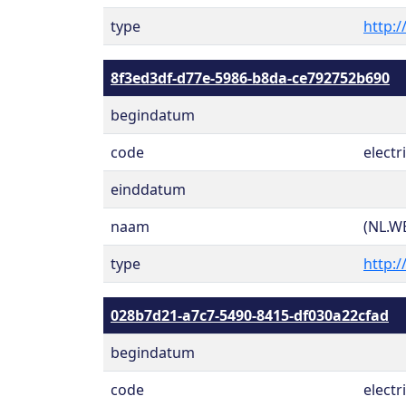
type
http:/
8f3ed3df-d77e-5986-b8da-ce792752b690
begindatum
code
electri
einddatum
naam
(NL.W
type
http:/
028b7d21-a7c7-5490-8415-df030a22cfad
begindatum
code
electri