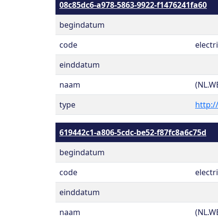
08c85dc6-a978-5863-9922-f1476241fa60
begindatum
code
electri
einddatum
naam
(NL.W
type
http:/
619442c1-a806-5cdc-be52-f87fc8a6c75d
begindatum
code
electri
einddatum
naam
(NL.W