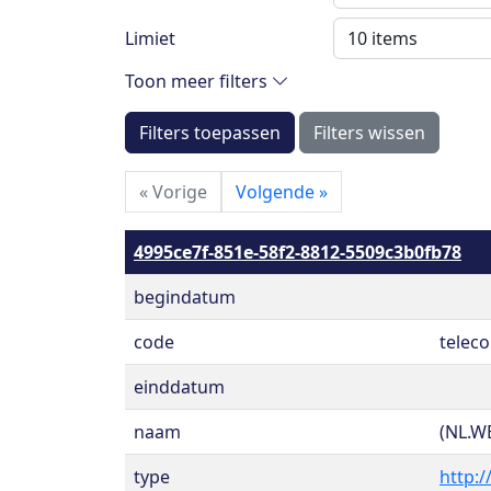
Limiet
Toon meer filters
Filters toepassen
Filters wissen
«
Vorige
Volgende
»
4995ce7f-851e-58f2-8812-5509c3b0fb78
begindatum
code
telec
einddatum
naam
(NL.W
type
http:/