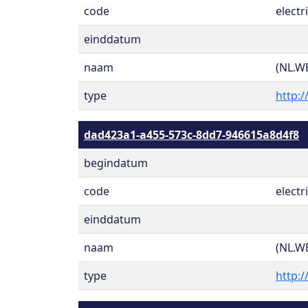
code
electri
einddatum
naam
(NL.W
type
http:/
dad423a1-a455-573c-8dd7-946615a8d4f8
begindatum
code
electri
einddatum
naam
(NL.W
type
http:/