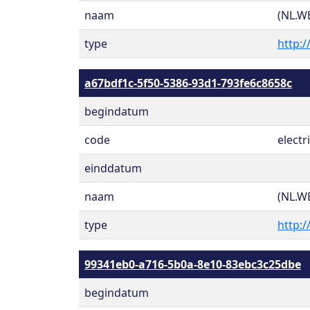
naam
(NL.W
type
http:/
a67bdf1c-5f50-5386-93d1-793fe6c8658c
begindatum
code
electri
einddatum
naam
(NL.W
type
http:/
99341eb0-a716-5b0a-8e10-83ebc3c25dbe
begindatum