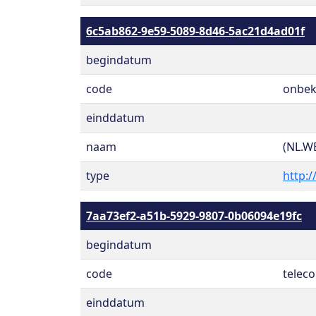
6c5ab862-9e59-5089-8d46-5ac21d4ad01f
begindatum
code
onbe
einddatum
naam
(NL.W
type
http:/
7aa73ef2-a51b-5929-9807-0b06094e19fc
begindatum
code
telec
einddatum