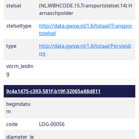
stelsel
(NL.WBHCODE.15.Transportstelsel.14) H
arnaschpolder
stelseltype
http://data.gwsw.nl/1.6/totaal/Transpor
tstelsel
type
http://data.gwsw.nl/1.6/totaal/Persleidi
ng
vorm_leidin
g
9c4a1475-c393-581f-b19f-32065a88d811
begindatu
m
code
LDG-00056
diameter_le