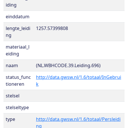
iding
einddatum
lengte_leidi
1257.57399808
ng
materiaal_l
eiding
naam
(NL.WBHCODE.39.Leiding.696)
status_func
http://data.gwsw.nl/1.6/totaal/InGebrui
tioneren
k
stelsel
stelseltype
type
http://data.gwsw.nl/1.6/totaal/Persleidi
ng