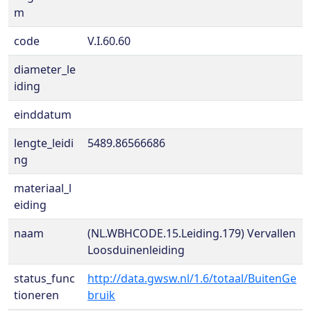
m
code
V.I.60.60
diameter_le
iding
einddatum
lengte_leidi
5489.86566686
ng
materiaal_l
eiding
naam
(NL.WBHCODE.15.Leiding.179) Vervallen
Loosduinenleiding
status_func
http://data.gwsw.nl/1.6/totaal/BuitenGe
tioneren
bruik