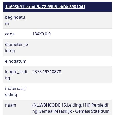
1a603b91-eabd-5a72-95b5-ebf4e8981041
begindatu
m
code
134X0.0.0
diameter_le
iding
einddatum
lengte_leidi
2378.19310878
ng
materiaal_l
eiding
naam
(NL.WBHCODE.15.Leiding.110) Persleidi
ng Gemaal Maasdijk - Gemaal Staelduin