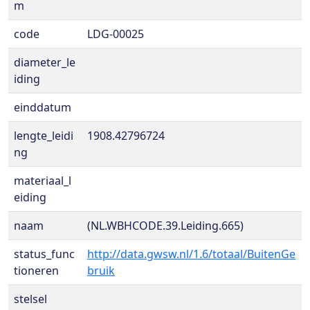
m
code
LDG-00025
diameter_le
iding
einddatum
lengte_leidi
1908.42796724
ng
materiaal_l
eiding
naam
(NL.WBHCODE.39.Leiding.665)
status_func
http://data.gwsw.nl/1.6/totaal/BuitenGe
tioneren
bruik
stelsel