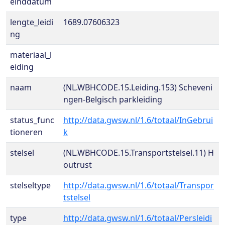
einddatum
lengte_leidi
1689.07606323
ng
materiaal_l
eiding
naam
(NL.WBHCODE.15.Leiding.153) Scheveni
ngen-Belgisch parkleiding
status_func
http://data.gwsw.nl/1.6/totaal/InGebrui
tioneren
k
stelsel
(NL.WBHCODE.15.Transportstelsel.11) H
outrust
stelseltype
http://data.gwsw.nl/1.6/totaal/Transpor
tstelsel
type
http://data.gwsw.nl/1.6/totaal/Persleidi