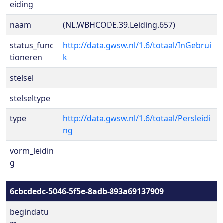
eiding
naam
(NL.WBHCODE.39.Leiding.657)
status_func
http://data.gwsw.nl/1.6/totaal/InGebrui
tioneren
k
stelsel
stelseltype
type
http://data.gwsw.nl/1.6/totaal/Persleidi
ng
vorm_leidin
g
6cbcdedc-5046-5f5e-8adb-893a69137909
begindatu