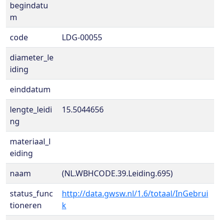
begindatu
m
code
LDG-00055
diameter_le
iding
einddatum
lengte_leidi
15.5044656
ng
materiaal_l
eiding
naam
(NL.WBHCODE.39.Leiding.695)
status_func
http://data.gwsw.nl/1.6/totaal/InGebrui
tioneren
k