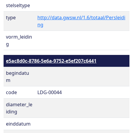
stelseltype
type
http://data.gwsw.nl/1.6/totaal/Persleidi
ng
vorm_leidin
g
e5ac8d0c-8786-5e6a-9752-e5ef207c6441
begindatu
m
code
LDG-00044
diameter_le
iding
einddatum