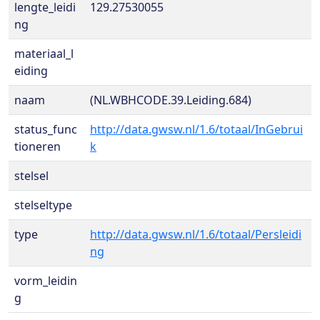
lengte_leidi
129.27530055
ng
materiaal_l
eiding
naam
(NL.WBHCODE.39.Leiding.684)
status_func
http://data.gwsw.nl/1.6/totaal/InGebrui
tioneren
k
stelsel
stelseltype
type
http://data.gwsw.nl/1.6/totaal/Persleidi
ng
vorm_leidin
g