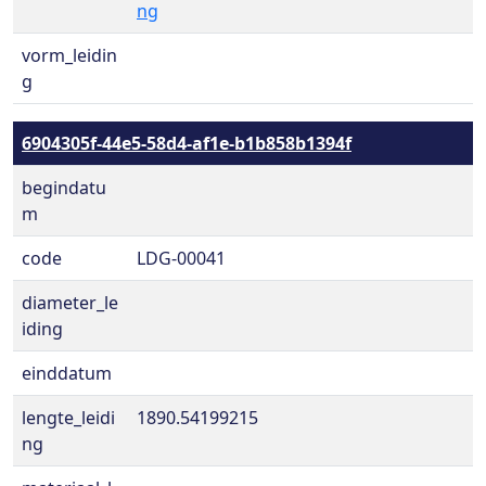
ng
vorm_leidin
g
6904305f-44e5-58d4-af1e-b1b858b1394f
begindatu
m
code
LDG-00041
diameter_le
iding
einddatum
lengte_leidi
1890.54199215
ng