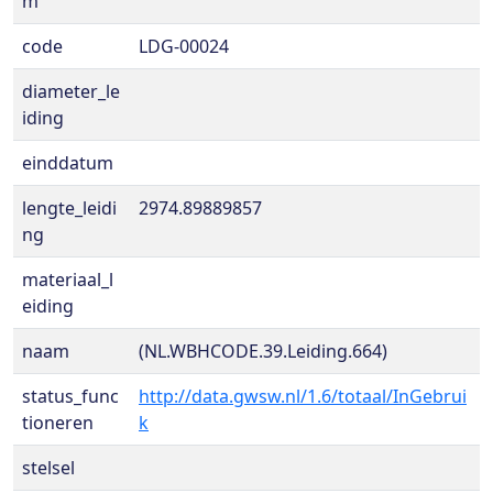
m
code
LDG-00024
diameter_le
iding
einddatum
lengte_leidi
2974.89889857
ng
materiaal_l
eiding
naam
(NL.WBHCODE.39.Leiding.664)
status_func
http://data.gwsw.nl/1.6/totaal/InGebrui
tioneren
k
stelsel