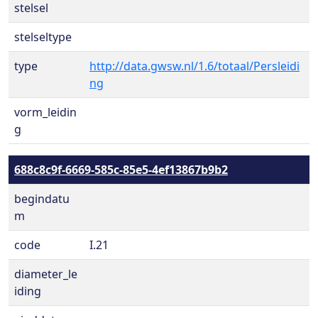
stelsel
stelseltype
type
http://data.gwsw.nl/1.6/totaal/Persleidi
ng
vorm_leidin
g
688c8c9f-6669-585c-85e5-4ef13867b9b2
begindatu
m
code
I.21
diameter_le
iding