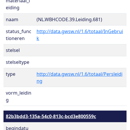
materiaal_l
eiding
naam
(NL.WBHCODE.39.Leiding.681)
status_func
http://data.gwsw.nl/1.6/totaal/InGebrui
tioneren
k
stelsel
stelseltype
type
http://data.gwsw.nl/1.6/totaal/Persleidi
ng
vorm_leidin
g
82b3bdd3-135a-54c0-813c-bcd3e800559c
begindatu