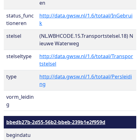
en
status_func
http://data.gwsw.nl/1.6/totaal/InGebrui
tioneren
k
stelsel
(NL.WBHCODE.15.Transportstelsel.18) N
ieuwe Waterweg
stelseltype
http://data.gwsw.nl/1.6/totaal/Transpor
tstelsel
type
http://data.gwsw.nl/1.6/totaal/Persleidi
ng
vorm_leidin
g
bbedb27b-2d55-56b2-bbeb-239b1e2f959d
begindatu