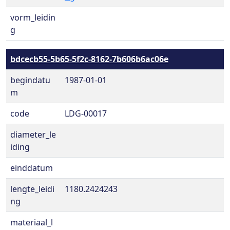
vorm_leidin
g
bdcecb55-5b65-5f2c-8162-7b606b6ac06e
begindatu
1987-01-01
m
code
LDG-00017
diameter_le
iding
einddatum
lengte_leidi
1180.2424243
ng
materiaal_l