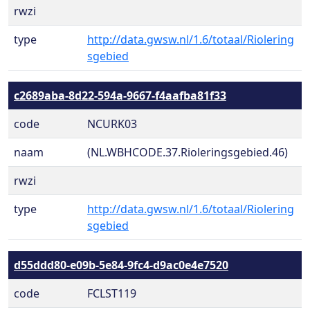
rwzi
type
http://data.gwsw.nl/1.6/totaal/Riolering
sgebied
c2689aba-8d22-594a-9667-f4aafba81f33
code
NCURK03
naam
(NL.WBHCODE.37.Rioleringsgebied.46)
rwzi
type
http://data.gwsw.nl/1.6/totaal/Riolering
sgebied
d55ddd80-e09b-5e84-9fc4-d9ac0e4e7520
code
FCLST119