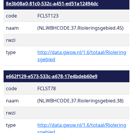
8e3b08a0-81c0-532c-a451-ed51a12494dc
code
FCLST123
naam
(NL.WBHCODE.37.Rioleringsgebied.45)
rwzi
type
http://data.gwsw.nl/1.6/totaal/Riolering
sgebied
e662f129-e573-533c-a678-17e4bdeb60e9
code
FCLST78
naam
(NL.WBHCODE.37.Rioleringsgebied.38)
rwzi
type
http://data.gwsw.nl/1.6/totaal/Riolering
sgebied