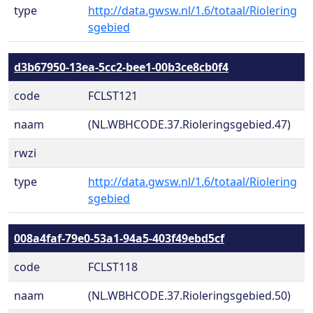
type
http://data.gwsw.nl/1.6/totaal/Riolering
sgebied
d3b67950-13ea-5cc2-bee1-00b3ce8cb0f4
code
FCLST121
naam
(NL.WBHCODE.37.Rioleringsgebied.47)
rwzi
type
http://data.gwsw.nl/1.6/totaal/Riolering
sgebied
008a4faf-79e0-53a1-94a5-403f49ebd5cf
code
FCLST118
naam
(NL.WBHCODE.37.Rioleringsgebied.50)