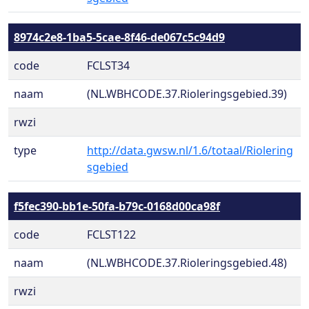
8974c2e8-1ba5-5cae-8f46-de067c5c94d9
code
FCLST34
naam
(NL.WBHCODE.37.Rioleringsgebied.39)
rwzi
type
http://data.gwsw.nl/1.6/totaal/Riolering
sgebied
f5fec390-bb1e-50fa-b79c-0168d00ca98f
code
FCLST122
naam
(NL.WBHCODE.37.Rioleringsgebied.48)
rwzi