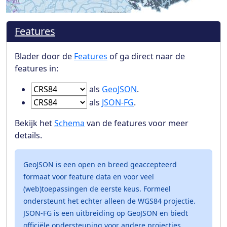
Features
Blader door de
Features
of ga direct naar de
features in:
Ga naar Features in
als
GeoJSON
.
Ga naar Features in
als
JSON-FG
.
Bekijk het
Schema
van de features voor meer
details.
GeoJSON is een open en breed geaccepteerd
formaat voor feature data en voor veel
(web)toepassingen de eerste keus. Formeel
ondersteunt het echter alleen de WGS84 projectie.
JSON-FG is een uitbreiding op GeoJSON en biedt
officiële ondersteuning voor andere projecties.