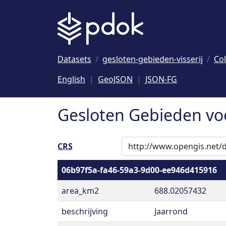
Naar hoofdinhoud
Datasets
gesloten-gebieden-visserij
Col
English
GeoJSON
JSON-FG
Gesloten Gebieden voor
CRS
06b97f5a-fa46-59a3-9d00-ee946d415916
area_km2
688.02057432
beschrijving
Jaarrond