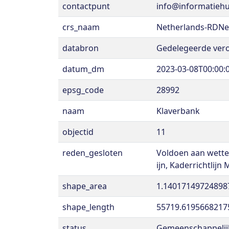
contactpunt
info@informatiehu
crs_naam
Netherlands-RDN
databron
Gedelegeerde vero
datum_dm
2023-03-08T00:00:
epsg_code
28992
naam
Klaverbank
objectid
11
reden_gesloten
Voldoen aan wettel
ijn, Kaderrichtlij
shape_area
1.14017149724898
shape_length
55719.6195668217
status
Gemeenschappelijk