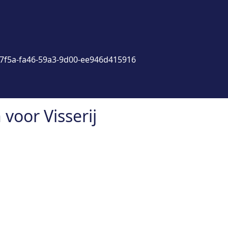
7f5a-fa46-59a3-9d00-ee946d415916
voor Visserij