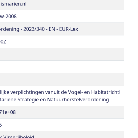
ismarien.nl
ew-2008
rdening - 2023/340 - EN - EUR-Lex
00Z
ijke verplichtingen vanuit de Vogel- en Habitatrichtl
n Mariene Strategie en Natuurherstelverordening
71e+08
5
 Visserijbeleid