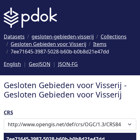
Naar hoofdinhoud
Datasets
gesloten-gebieden-visserij
Collections
Gesloten Gebieden voor Visserij
Items
7ee71645-3987-5028-b60b-b0b8d21e47dd
English
GeoJSON
JSON-FG
Gesloten Gebieden voor Visserij -
Gesloten Gebieden voor Visserij
CRS
7ee71645-3987-5028-b60b-b0b8d21e47dd