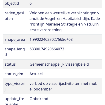
objectid
6
reden_gesl
Voldoen aan wettelijke verplichtingen v
oten
anuit de Vogel- en Habitatrichtlijn, Kade
rrichtlijn Mariene Strategie en Natuurh
erstelverordening
shape_area
1.990224627027565e+08
shape_leng
63300.74920664073
th
status
Gemeenschappelijk Visserijbeleid
status_dm
Actueel
type_visseri
verbod op visserijactiviteiten met mobi
j
el bodember
update_fre
Onbekend
quentie