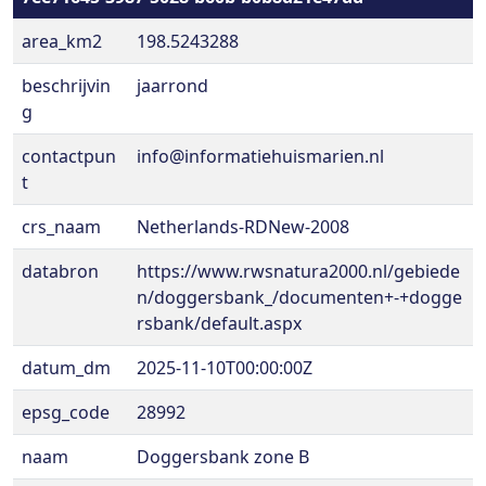
area_km2
198.5243288
beschrijvin
jaarrond
g
contactpun
info@informatiehuismarien.nl
t
crs_naam
Netherlands-RDNew-2008
databron
https://www.rwsnatura2000.nl/gebiede
n/doggersbank_/documenten+-+dogge
rsbank/default.aspx
datum_dm
2025-11-10T00:00:00Z
epsg_code
28992
naam
Doggersbank zone B