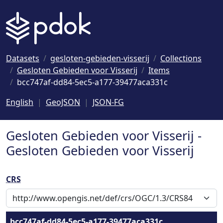
Naar hoofdinhoud
Datasets
gesloten-gebieden-visserij
Collections
Gesloten Gebieden voor Visserij
Items
bcc747af-dd84-5ec5-a177-39477aca331c
English
GeoJSON
JSON-FG
Gesloten Gebieden voor Visserij -
Gesloten Gebieden voor Visserij
CRS
bcc747af-dd84-5ec5-a177-39477aca331c