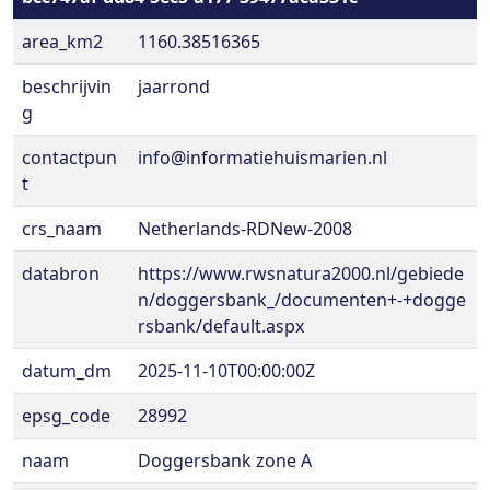
area_km2
1160.38516365
beschrijvin
jaarrond
g
contactpun
info@informatiehuismarien.nl
t
crs_naam
Netherlands-RDNew-2008
databron
https://www.rwsnatura2000.nl/gebiede
n/doggersbank_/documenten+-+dogge
rsbank/default.aspx
datum_dm
2025-11-10T00:00:00Z
epsg_code
28992
naam
Doggersbank zone A