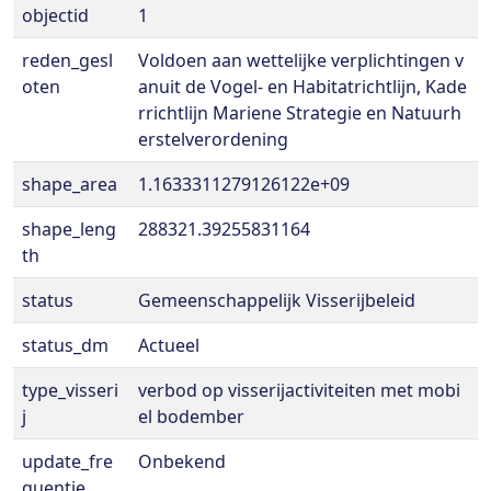
objectid
1
reden_gesl
Voldoen aan wettelijke verplichtingen v
oten
anuit de Vogel- en Habitatrichtlijn, Kade
rrichtlijn Mariene Strategie en Natuurh
erstelverordening
shape_area
1.1633311279126122e+09
shape_leng
288321.39255831164
th
status
Gemeenschappelijk Visserijbeleid
status_dm
Actueel
type_visseri
verbod op visserijactiviteiten met mobi
j
el bodember
update_fre
Onbekend
quentie