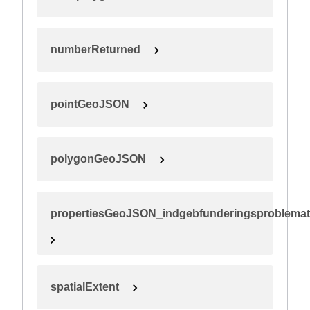
numberReturned
pointGeoJSON
polygonGeoJSON
propertiesGeoJSON_indgebfunderingsproblemat
spatialExtent