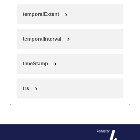
temporalExtent
temporalInterval
timeStamp
trs