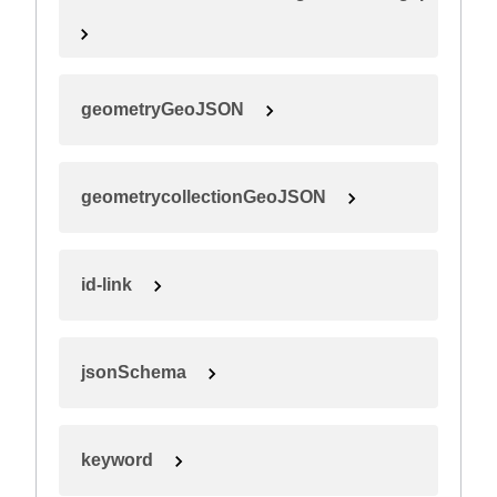
geometryGeoJSON
geometrycollectionGeoJSON
id-link
jsonSchema
keyword