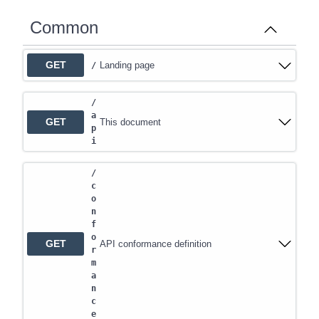
Common
GET
Landing page
/
/
a
GET
This document
p
i
/
c
o
n
f
o
GET
API conformance definition
r
m
a
n
c
e