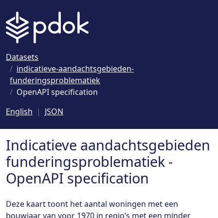
Naar hoofdinhoud
Datasets
indicatieve-aandachtsgebieden-
funderingsproblematiek
OpenAPI specification
English
JSON
Indicatieve aandachtsgebieden
funderingsproblematiek -
OpenAPI specification
Deze kaart toont het aantal woningen met een
bouwjaar van voor 1970 in regio’s met een minder