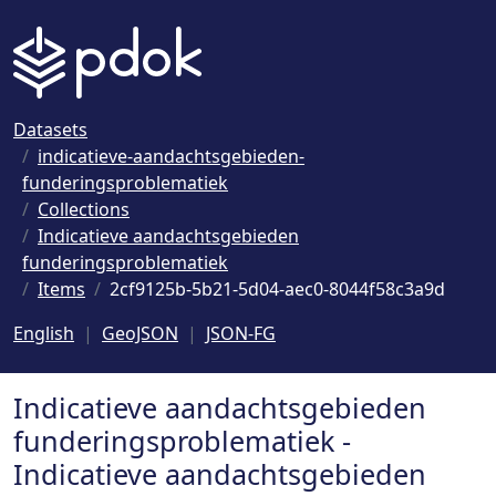
Naar hoofdinhoud
Datasets
indicatieve-aandachtsgebieden-
funderingsproblematiek
Collections
Indicatieve aandachtsgebieden
funderingsproblematiek
Items
2cf9125b-5b21-5d04-aec0-8044f58c3a9d
English
GeoJSON
JSON-FG
Indicatieve aandachtsgebieden
funderingsproblematiek -
Indicatieve aandachtsgebieden