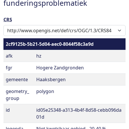
funderingsproblematiek
CRS
2cf9125b-5b21-5d04-aec0-8044f58c3a9d
afk
hz
fgr
Hogere Zandgronden
gemeente
Haaksbergen
geometry_
polygon
group
id
id05e25348-a313-4b4f-8d58-cebb096da
01d
legenda
Niet kwetsbaar gebied - 20-40 %