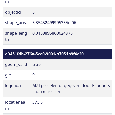
m
objectid
8
shape_area
5.35452499995355e-06
shape_leng
0.0159895860624975
th
a9451fdb-276a-5ce0-9001-b7051b9f4c20
geom_valid
true
gid
9
legenda
MZI percelen uitgegeven door Products
chap mosselen
locatienaa
SvC 5
m