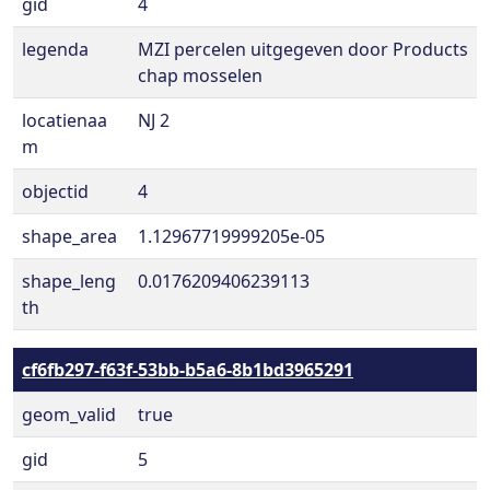
gid
4
legenda
MZI percelen uitgegeven door Products
chap mosselen
locatienaa
NJ 2
m
objectid
4
shape_area
1.12967719999205e-05
shape_leng
0.0176209406239113
th
cf6fb297-f63f-53bb-b5a6-8b1bd3965291
geom_valid
true
gid
5