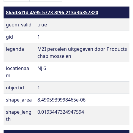
86ad3d1d-4595-5773-8f96-213a3b357320
geom_valid
true
gid
1
legenda
MZI percelen uitgegeven door Products
chap mosselen
locatienaa
NJ 6
m
objectid
1
shape_area
8.4905939998465e-06
shape_leng
0.0193447324947594
th