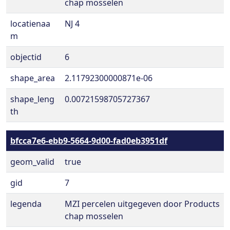
chap mosselen
locatienaa
NJ 4
m
objectid
6
shape_area
2.11792300000871e-06
shape_leng
0.00721598705727367
th
bfcca7e6-ebb9-5664-9d00-fad0eb3951df
geom_valid
true
gid
7
legenda
MZI percelen uitgegeven door Products
chap mosselen