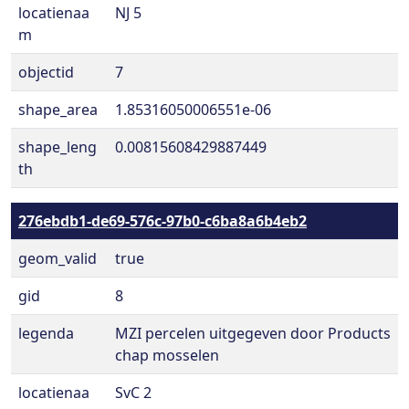
locatienaa
NJ 5
m
objectid
7
shape_area
1.85316050006551e-06
shape_leng
0.00815608429887449
th
276ebdb1-de69-576c-97b0-c6ba8a6b4eb2
geom_valid
true
gid
8
legenda
MZI percelen uitgegeven door Products
chap mosselen
locatienaa
SvC 2