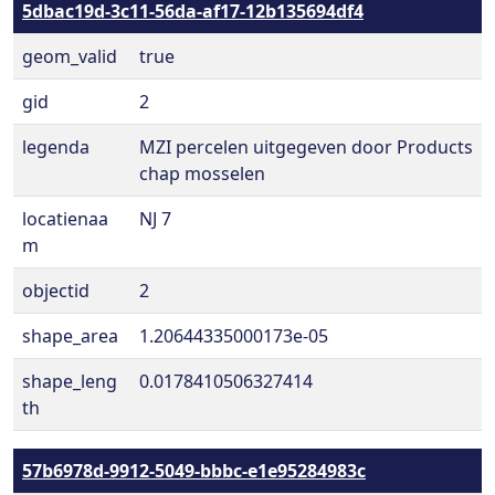
5dbac19d-3c11-56da-af17-12b135694df4
geom_valid
true
gid
2
legenda
MZI percelen uitgegeven door Products
chap mosselen
locatienaa
NJ 7
m
objectid
2
shape_area
1.20644335000173e-05
shape_leng
0.0178410506327414
th
57b6978d-9912-5049-bbbc-e1e95284983c