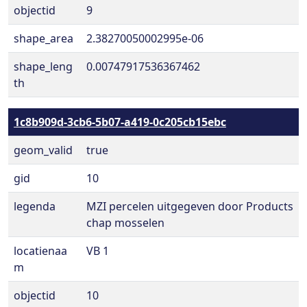
objectid
9
shape_area
2.38270050002995e-06
shape_leng
0.00747917536367462
th
1c8b909d-3cb6-5b07-a419-0c205cb15ebc
geom_valid
true
gid
10
legenda
MZI percelen uitgegeven door Products
chap mosselen
locatienaa
VB 1
m
objectid
10