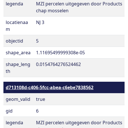
legenda
MZI percelen uitgegeven door Products
chap mosselen
locatienaa
NJ 3
m
objectid
5
shape_area
1.11695499999308e-05
shape_leng
0.0154764276524462
th
d713108d-c406-5fcc-abea-c6ebe7838562
geom_valid
true
gid
6
legenda
MZI percelen uitgegeven door Products