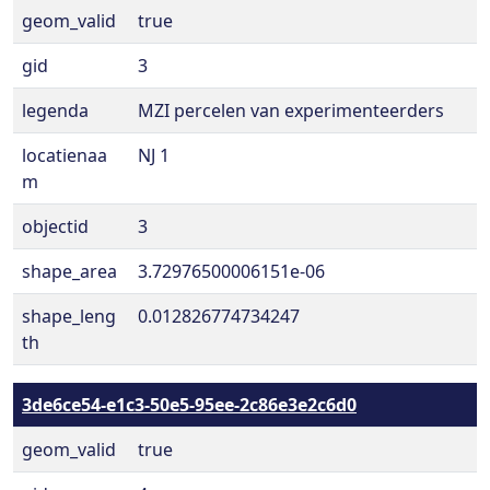
geom_valid
true
gid
3
legenda
MZI percelen van experimenteerders
locatienaa
NJ 1
m
objectid
3
shape_area
3.72976500006151e-06
shape_leng
0.012826774734247
th
3de6ce54-e1c3-50e5-95ee-2c86e3e2c6d0
geom_valid
true