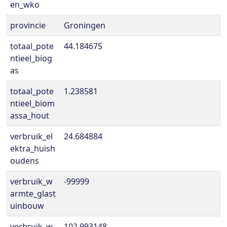
en_wko
provincie
Groningen
totaal_pote
44.184675
ntieel_biog
as
totaal_pote
1.238581
ntieel_biom
assa_hout
verbruik_el
24.684884
ektra_huish
oudens
verbruik_w
-99999
armte_glast
uinbouw
verbruik_w
102.993148