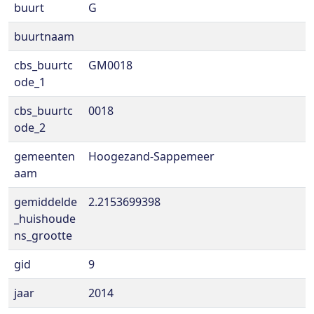
buurt
G
buurtnaam
cbs_buurtc
GM0018
ode_1
cbs_buurtc
0018
ode_2
gemeenten
Hoogezand-Sappemeer
aam
gemiddelde
2.2153699398
_huishoude
ns_grootte
gid
9
jaar
2014