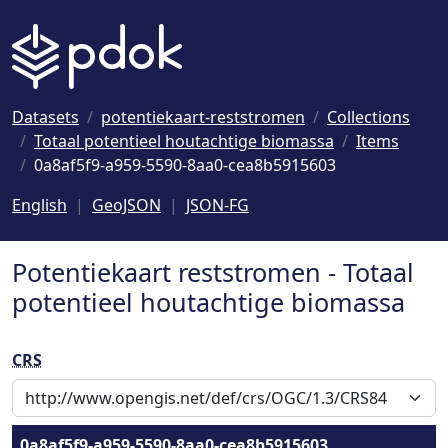
Naar hoofdinhoud
Datasets
potentiekaart-reststromen
Collections
Totaal potentieel houtachtige biomassa
Items
0a8af5f9-a959-5590-8aa0-cea8b5915603
English
GeoJSON
JSON-FG
Potentiekaart reststromen - Totaal
potentieel houtachtige biomassa
CRS
0a8af5f9-a959-5590-8aa0-cea8b5915603