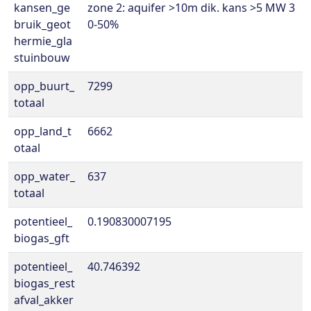
kansen_ge
zone 2: aquifer >10m dik. kans >5 MW 3
bruik_geot
0-50%
hermie_gla
stuinbouw
opp_buurt_
7299
totaal
opp_land_t
6662
otaal
opp_water_
637
totaal
potentieel_
0.190830007195
biogas_gft
potentieel_
40.746392
biogas_rest
afval_akker