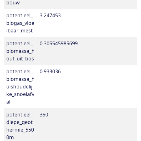
bouw
potentieel_
3.247453
biogas_vloe
ibaar_mest
potentieel_
0.305545985699
biomassa_h
out_uit_bos
potentieel_
0.933036
biomassa_h
uishoudelij
ke_snoeiafv
al
potentieel_
350
diepe_geot
hermie_550
0m