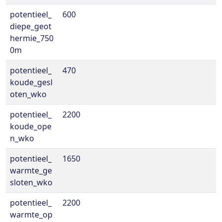
potentieel_
600
diepe_geot
hermie_750
0m
potentieel_
470
koude_gesl
oten_wko
potentieel_
2200
koude_ope
n_wko
potentieel_
1650
warmte_ge
sloten_wko
potentieel_
2200
warmte_op