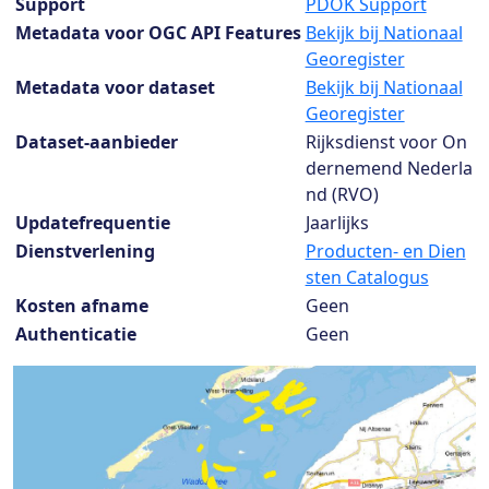
Support
PDOK Support
Metadata voor OGC API Features
Bekijk bij Nationaal
Georegister
Metadata voor dataset
Bekijk bij Nationaal
Georegister
Dataset-aanbieder
Rijksdienst voor On
dernemend Nederla
nd (RVO)
Updatefrequentie
Jaarlijks
Dienstverlening
Producten- en Dien
sten Catalogus
Kosten afname
Geen
Authenticatie
Geen