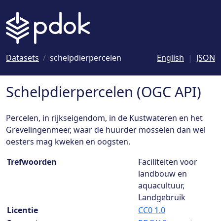
Naar hoofdinhoud
Datasets
schelpdierpercelen
English
JSON
Schelpdierpercelen (OGC API)
Percelen, in rijkseigendom, in de Kustwateren en het
Grevelingenmeer, waar de huurder mosselen dan wel
oesters mag kweken en oogsten.
Dataset details
Trefwoorden
Faciliteiten voor
landbouw en
aquacultuur,
Landgebruik
Licentie
CC0 1.0