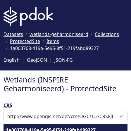
Naar hoofdinhoud
Datasets
wetlands-geharmoniseerd
Collections
ProtectedSite
Items
1a003768-419a-5e95-8f51-219fabd89327
English
GeoJSON
JSON-FG
Wetlands (INSPIRE
Geharmoniseerd) - ProtectedSite
CRS
1a003768-419a-5e95-8f51-219fabd89327