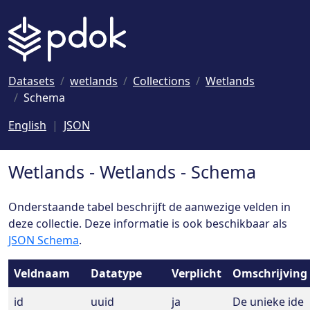
Naar hoofdinhoud
Datasets
wetlands
Collections
Wetlands
Schema
English
JSON
Wetlands - Wetlands - Schema
Onderstaande tabel beschrijft de aanwezige velden in
deze collectie. Deze informatie is ook beschikbaar als
JSON Schema
.
Veldnaam
Datatype
Verplicht
Omschrijving
id
uuid
ja
De unieke ide