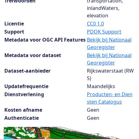
Dataset details
Trefwoorden
transportation,
inlandWaters,
elevation
Licentie
CC0 1.0
Support
PDOK Support
Metadata voor OGC API Features
Bekijk bij Nationaal
Georegister
Metadata voor dataset
Bekijk bij Nationaal
Georegister
Dataset-aanbieder
Rijkswaterstaat (RW
S)
Updatefrequentie
Maandelijks
Dienstverlening
Producten- en Dien
sten Catalogus
Kosten afname
Geen
Authenticatie
Geen