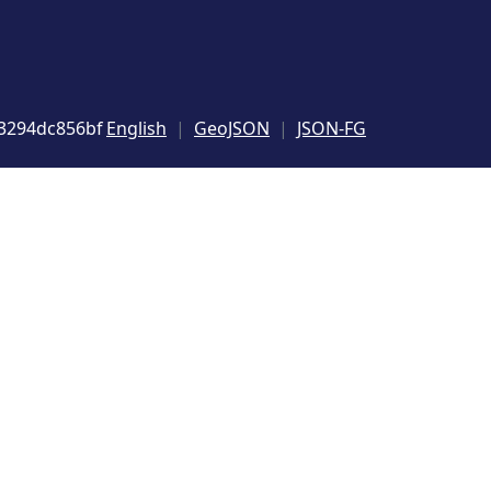
83294dc856bf
English
GeoJSON
JSON-FG