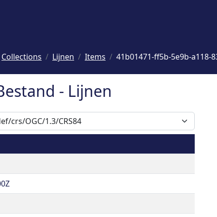
Collections
Lijnen
Items
41b01471-ff5b-5e9b-a118-
Bestand - Lijnen
00Z