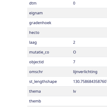
dtm
0
eignam
gradenhoek
hecto
laag
2
mutatie_co
O
objectid
7
omschr
lijnverlichting
st_lengthshape
130.758684358760
thema
lv
themb