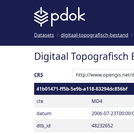
Naar hoofdinhoud
Datasets
digitaal-topografisch-bestand
Digitaal Topografisch 
CRS
41b01471-ff5b-5e9b-a118-83294dc856bf
cte
MD4
datum
2006-07-23T00:00:
dtb_id
48232652