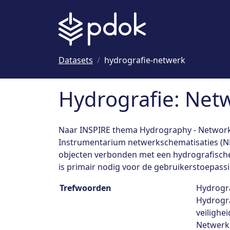
Naar hoofdinhoud
Datasets
hydrografie-netwerk
Hydrografie: Net
Naar INSPIRE thema Hydrography - Network
Instrumentarium netwerkschematisaties (NHI
objecten verbonden met een hydrografisch
is primair nodig voor de gebruikerstoepassin
Dataset details
Trefwoorden
Hydrogra
Hydrogra
veilighe
Netwerks