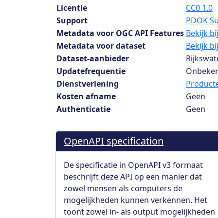
Licentie
CC0 1.0
Support
PDOK Su
Metadata voor OGC API Features
Bekijk b
Metadata voor dataset
Bekijk b
Dataset-aanbieder
Rijkswat
Updatefrequentie
Onbeke
Dienstverlening
Producte
Kosten afname
Geen
Authenticatie
Geen
OpenAPI specification
De specificatie in OpenAPI v3 formaat
beschrijft deze API op een manier dat
zowel mensen als computers de
mogelijkheden kunnen verkennen. Het
toont zowel in- als output mogelijkheden