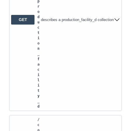
p
r
o
d
GET
describes a production_facility_d collection
u
c
t
i
o
n
_
f
a
c
i
l
i
t
y
_
d
/
c
o