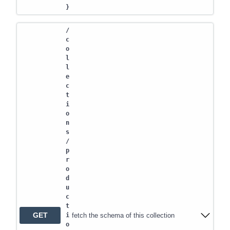
}
/
c
o
l
l
e
c
t
i
o
n
s
/
p
r
o
d
u
c
t
GET
fetch the schema of this collection
i
o