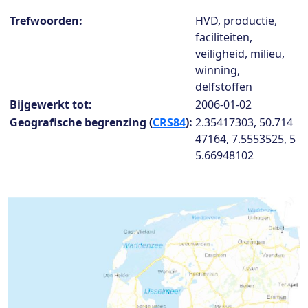
Collection details
Trefwoorden:
HVD, productie,
faciliteiten,
veiligheid, milieu,
winning,
delfstoffen
Bijgewerkt tot:
2006-01-02
Geografische begrenzing (
CRS84
):
2.35417303, 50.714
47164, 7.5553525, 5
5.66948102