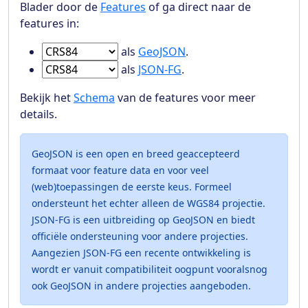
Blader door de
Features
of ga direct naar de
features in:
Ga naar Features in
als
GeoJSON
.
Ga naar Features in
als
JSON-FG
.
Bekijk het
Schema
van de features voor meer
details.
GeoJSON is een open en breed geaccepteerd
formaat voor feature data en voor veel
(web)toepassingen de eerste keus. Formeel
ondersteunt het echter alleen de WGS84 projectie.
JSON-FG is een uitbreiding op GeoJSON en biedt
officiële ondersteuning voor andere projecties.
Aangezien JSON-FG een recente ontwikkeling is
wordt er vanuit compatibiliteit oogpunt vooralsnog
ook GeoJSON in andere projecties aangeboden.