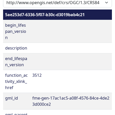
5ae253d7-6336-5f07-b30c-d3019bab4c21
begin_lifes
pan_versio
n
description
end_lifespa
n_version
function_ac
3512
tivity_xlink_
href
gml_id
fme-gen-17ac1ac5-a08f-4576-84ce-4de2
3d000ce2
gml_parent