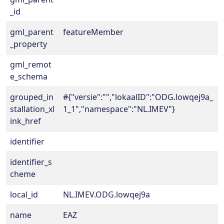
_id
gml_parent
featureMember
_property
gml_remot
e_schema
grouped_in
#{"versie":"","lokaalID":"ODG.lowqej9a_
stallation_xl
1_1","namespace":"NL.IMEV"}
ink_href
identifier
identifier_s
cheme
local_id
NL.IMEV.ODG.lowqej9a
name
EAZ