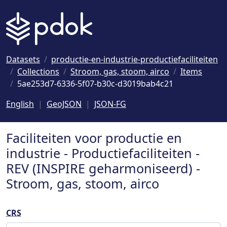
Naar hoofdinhoud
Datasets
productie-en-industrie-productiefaciliteiten
Collections
Stroom, gas, stoom, airco
Items
5ae253d7-6336-5f07-b30c-d3019bab4c21
English
GeoJSON
JSON-FG
Faciliteiten voor productie en
industrie - Productiefaciliteiten -
REV (INSPIRE geharmoniseerd) -
Stroom, gas, stoom, airco
CRS