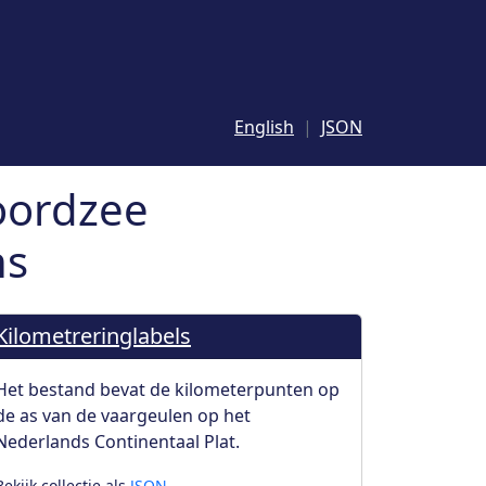
English
JSON
oordzee
ns
Kilometreringlabels
Het bestand bevat de kilometerpunten op
de as van de vaargeulen op het
Nederlands Continentaal Plat.
Bekijk collectie als
JSON