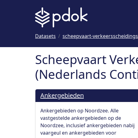
Naar hoofdinhoud
Datasets
scheepvaart-verkeersscheidings
Scheepvaart Verk
(Nederlands Contin
Ankergebieden
Ankergebieden op Noordzee. Alle
vastgestelde ankergebieden op de
Noordzee, inclusief ankergebieden nabij
vaargeul en ankergebieden voor