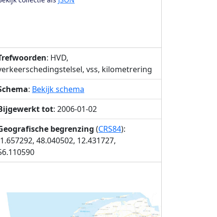
Trefwoorden
: HVD,
verkeerschedingstelsel, vss, kilometrering
Schema
:
Bekijk schema
Bijgewerkt tot
: 2006-01-02
Geografische begrenzing
(
CRS84
):
-1.657292, 48.040502, 12.431727,
56.110590