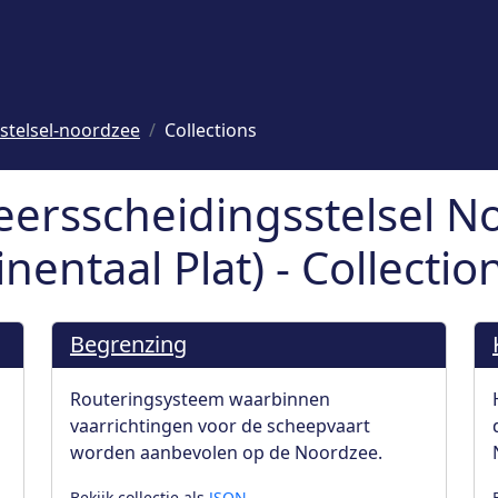
stelsel-noordzee
Collections
eersscheidingsstelsel N
entaal Plat) - Collectio
Begrenzing
Routeringsysteem waarbinnen
vaarrichtingen voor de scheepvaart
worden aanbevolen op de Noordzee.
Bekijk collectie als
JSON