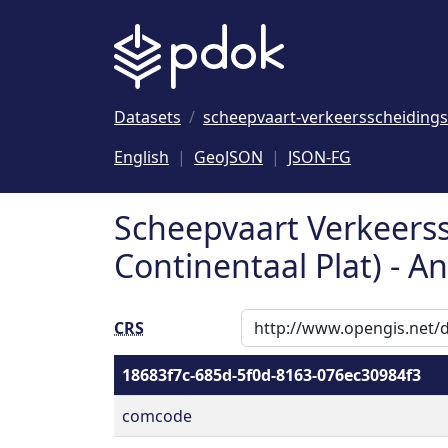
Naar hoofdinhoud
Datasets
scheepvaart-verkeersscheidings
English
GeoJSON
JSON-FG
Scheepvaart Verkeerss
Continentaal Plat) - 
CRS
18683f7c-685d-5f0d-8163-076ec30984f3
comcode