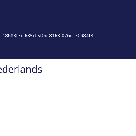
18683f7c-685d-5f0d-8163-076ec30984f3
ederlands