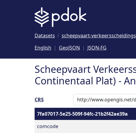
Naar hoofdinhoud
Datasets
scheepvaart-verkeersscheidings
English
GeoJSON
JSON-FG
Scheepvaart Verkeerss
Continentaal Plat) - 
CRS
7fa07017-5e25-509f-94fc-21b2f42ae39a
comcode