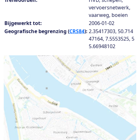
Trefwoorden:
HVD, schepen,
vervoersnetwerk,
vaarweg, boeien
Bijgewerkt tot:
2006-01-02
Geografische begrenzing (
CRS84
):
2.35417303, 50.714
47164, 7.5553525, 5
5.66948102